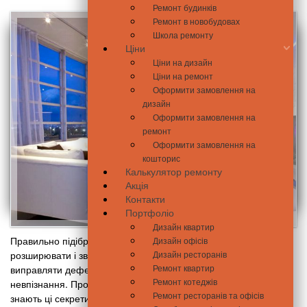
Ремонт будинків
Ремонт в новобудовах
Школа ремонту
Ціни
Ціни на дизайн
Ціни на ремонт
Оформити замовлення на
дизайн
Оформити замовлення на
ремонт
Оформити замовлення на
кошторис
Калькулятор ремонту
Акція
Контакти
Портфоліо
Дизайн квартир
Правильно підібране освітлення здатне творити дива:
Дизайн офісів
розширювати і звужувати простір, робити кімнату затишніше,
Дизайн ресторанів
Ремонт квартир
виправляти дефекти і візуально змінювати приміщення до
Ремонт котеджів
невпізнання. Професійні електрики і дизайнери приміщень
Ремонт ресторанів та офісів
знають ці секрети, і сьогодні ми готові поділитися ними з вами.