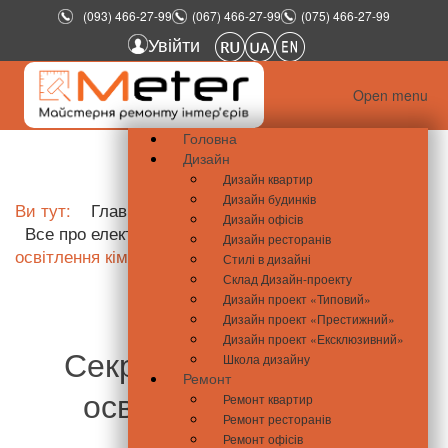
(093) 466-27-99
(067) 466-27-99
(075) 466-27-99
Увійти
Open menu
Головна
Дизайн
Дизайн квартир
Дизайн будинків
Ви тут:
Главная
Школа ремонту
Дизайн офісів
Все про електрику
Секрети правильного
Дизайн ресторанів
освітлення кімнати
Стилі в дизайні
Склад Дизайн-проекту
Дизайн проект «Типовий»
Дизайн проект «Престижний»
Дизайн проект «Ексклюзивний»
Секрети правильного
Школа дизайну
Ремонт
освітлення кімнати
Ремонт квартир
Ремонт ресторанів
Ремонт офісів