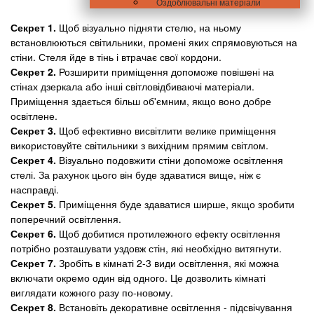
Оздоблювальні матеріали
Секрет 1.
Щоб візуально підняти стелю, на ньому
встановлюються світильники, промені яких спрямовуються на
стіни. Стеля йде в тінь і втрачає свої кордони.
Секрет 2.
Розширити приміщення допоможе повішені на
стінах дзеркала або інші світловідбиваючі матеріали.
Приміщення здається більш об'ємним, якщо воно добре
освітлене.
Секрет 3.
Щоб ефективно висвітлити велике приміщення
використовуйте світильники з вихідним прямим світлом.
Секрет 4.
Візуально подовжити стіни допоможе освітлення
стелі. За рахунок цього він буде здаватися вище, ніж є
насправді.
Секрет 5.
Приміщення буде здаватися ширше, якщо зробити
поперечний освітлення.
Секрет 6.
Щоб добитися протилежного ефекту освітлення
потрібно розташувати уздовж стін, які необхідно витягнути.
Секрет 7.
Зробіть в кімнаті 2-3 види освітлення, які можна
включати окремо один від одного. Це дозволить кімнаті
виглядати кожного разу по-новому.
Секрет 8.
Встановіть декоративне освітлення - підсвічування