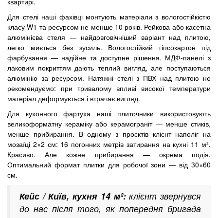
квартирі.
Для стелі наші фахівці монтують матеріали з вологостійкістю
класу W1 та ресурсом не менше 10 років. Рейкова або касетна
алюмінієва стеля — найдовговічніший варіант над плитою,
легко миється без зусиль. Вологостійкий гіпсокартон під
фарбування — надійне та доступне рішення. МДФ-панелі з
лаковим покриттям дають теплий вигляд, але поступаються
алюмінію за ресурсом. Натяжні стелі з ПВХ над плитою не
рекомендуємо: при тривалому впливі високої температури
матеріал деформується і втрачає вигляд.
Для кухонного фартуха наші плиточники використовують
великоформатну кераміку або керамограніт — менше стиків,
менше прибирання. В одному з проєктів клієнт наполіг на
мозаїці 2×2 см: 16 погонних метрів затирання на кухні 11 м².
Красиво. Але кожне прибирання — окрема подія.
Оптимальний формат плитки для робочої зони — від 30×60
см.
Кейс / Київ, кухня 14 м²:
клієнт звернувся
до нас після того, як попередня бригада