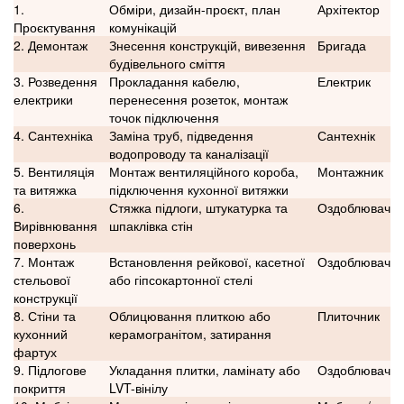
1.
Обміри, дизайн-проєкт, план
Архітектор
Проєктування
комунікацій
2. Демонтаж
Знесення конструкцій, вивезення
Бригада
будівельного сміття
3. Розведення
Прокладання кабелю,
Електрик
електрики
перенесення розеток, монтаж
точок підключення
4. Сантехніка
Заміна труб, підведення
Сантехнік
водопроводу та каналізації
5. Вентиляція
Монтаж вентиляційного короба,
Монтажник
та витяжка
підключення кухонної витяжки
6.
Стяжка підлоги, штукатурка та
Оздоблювач
Вирівнювання
шпаклівка стін
поверхонь
7. Монтаж
Встановлення рейкової, касетної
Оздоблювач
стельової
або гіпсокартонної стелі
конструкції
8. Стіни та
Облицювання плиткою або
Плиточник
кухонний
керамогранітом, затирання
фартух
9. Підлогове
Укладання плитки, ламінату або
Оздоблювач
покриття
LVT-вінілу