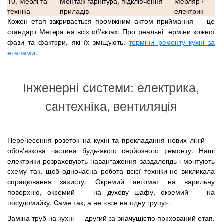
10. Меблі та
Монтаж гарнітура, підключення
Мебляр /
техніка
приладів
електрик
Кожен етап закривається проміжним актом приймання — це
стандарт Метера на всіх об'єктах. Про реальні терміни кожної
фази та фактори, які їх зміщують:
терміни ремонту кухні за
етапами
.
Інженерні системи: електрика,
сантехніка, вентиляція
Перенесення розеток на кухні та прокладання нових ліній —
обов'язкова частина будь-якого серйозного ремонту. Наші
електрики розраховують навантаження заздалегідь і монтують
схему так, щоб одночасна робота всієї техніки не викликала
спрацювання захисту. Окремий автомат на варильну
поверхню, окремий — на духову шафу, окремий — на
посудомийку. Саме так, а не «все на одну групу».
Заміна труб на кухні — другий за значущістю прихований етап.