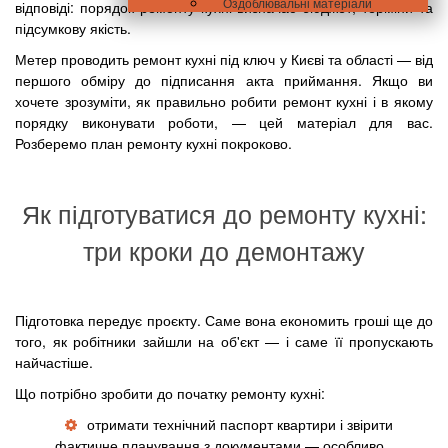
Оздоблювальні матеріали
відповіді: порядок ремонту кухні визначає бюджет, терміни та
підсумкову якість.
Метер проводить ремонт кухні під ключ у Києві та області — від
першого обміру до підписання акта приймання. Якщо ви
хочете зрозуміти, як правильно робити ремонт кухні і в якому
порядку виконувати роботи, — цей матеріал для вас.
Розберемо план ремонту кухні покроково.
Як підготуватися до ремонту кухні:
три кроки до демонтажу
Підготовка передує проєкту. Саме вона економить гроші ще до
того, як робітники зайшли на об'єкт — і саме її пропускають
найчастіше.
Що потрібно зробити до початку ремонту кухні:
отримати технічний паспорт квартири і звірити
фактичне планування з документами — особливо