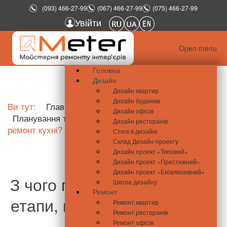
(093) 466-27-99
(067) 466-27-99
(075) 466-27-99
Увійти
Open menu
Головна
Дизайн
Дизайн квартир
Дизайн будинків
Ви тут:
Главная
Школа ремонту
Дизайн офісів
Планування та перепланування
З чого почати
Дизайн ресторанів
ремонт кухні?
Стилі в дизайні
Склад Дизайн-проекту
Дизайн проект «Типовий»
Дизайн проект «Престижний»
Дизайн проект «Ексклюзивний»
З чого почати ремонт кухні:
Школа дизайну
Ремонт
етапи, план і порядок робіт
Ремонт квартир
Ремонт ресторанів
Ремонт офісів