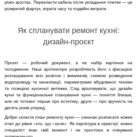
різко зростає. Перекласти кабель після укладання плитки — це
розкритий фартух, втрата часу та подвійні витрати.
Як спланувати ремонт кухні:
дизайн-проєкт
Проєкт — робочий документ, а не набір картинок на
погодження. Наші архітектори розробляють його з фіксацією
розташування всіх розеток і вимикачів, схемою розведення
водопроводу та каналізації, параметрами вбудованої техніки
та позицією кухонної витяжки. Слід враховувати, що дизайн
кухні та функціональне планування кухні — поняття близькі,
але не тотожні: перше про естетику, друге — про зручність на
десять років уперед.
Добре скласти план ремонту кухні — означає розписати кожен
етап до рівня «хто, що і коли». Як партитура в оркестрі: кожен
спеціаліст знає свій момент і не простоює в очікуванні
попереднього.