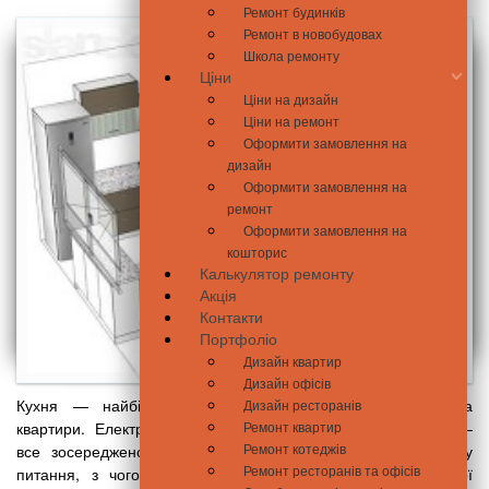
Ремонт будинків
Ремонт в новобудовах
Школа ремонту
Ціни
Ціни на дизайн
Ціни на ремонт
Оформити замовлення на
дизайн
Оформити замовлення на
ремонт
Оформити замовлення на
кошторис
Калькулятор ремонту
Акція
Контакти
Портфоліо
Дизайн квартир
Дизайн офісів
Кухня — найбільш навантажена за комунікаціями зона
Дизайн ресторанів
квартири. Електрика, водопровід, вентиляція, каналізація —
Ремонт квартир
Ремонт котеджів
все зосереджено на 8-15 квадратних метрах. Саме тому
Ремонт ресторанів та офісів
питання, з чого почати ремонт кухні, вимагає конкретної