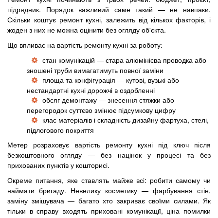
підрядник. Порядок важливий саме такий — не навпаки.
Скільки коштує ремонт кухні, залежить від кількох факторів, і
жоден з них не можна оцінити без огляду об'єкта.
Що впливає на вартість ремонту кухні за роботу:
стан комунікацій — стара алюмінієва проводка або
зношені труби вимагатимуть повної заміни
площа та конфігурація — кутові, вузькі або
нестандартні кухні дорожчі в оздобленні
обсяг демонтажу — знесення стяжки або
перегородок суттєво змінює підсумкову цифру
клас матеріалів і складність дизайну фартуха, стелі,
підлогового покриття
Метер розраховує вартість ремонту кухні під ключ після
безкоштовного огляду — без націнок у процесі та без
прихованих пунктів у кошторисі.
Окреме питання, яке ставлять майже всі: робити самому чи
наймати бригаду. Невелику косметику — фарбування стін,
заміну змішувача — багато хто закриває своїми силами. Як
тільки в справу входять приховані комунікації, ціна помилки