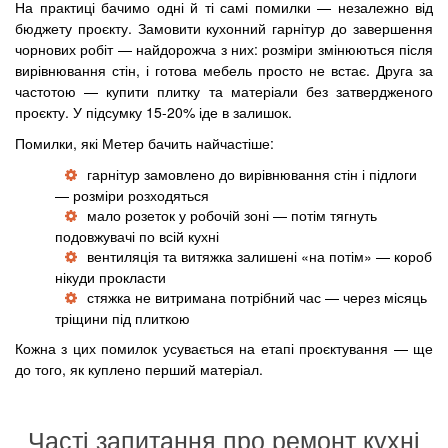
На практиці бачимо одні й ті самі помилки — незалежно від
бюджету проєкту. Замовити кухонний гарнітур до завершення
чорнових робіт — найдорожча з них: розміри змінюються після
вирівнювання стін, і готова мебель просто не встає. Друга за
частотою — купити плитку та матеріали без затвердженого
проєкту. У підсумку 15-20% іде в залишок.
Помилки, які Метер бачить найчастіше:
гарнітур замовлено до вирівнювання стін і підлоги
— розміри розходяться
мало розеток у робочій зоні — потім тягнуть
подовжувачі по всій кухні
вентиляція та витяжка залишені «на потім» — короб
нікуди прокласти
стяжка не витримана потрібний час — через місяць
тріщини під плиткою
Кожна з цих помилок усувається на етапі проєктування — ще
до того, як куплено перший матеріал.
Часті запитання про ремонт кухні