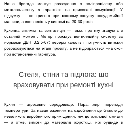
Наша бригада монтує розведення з поліпропілену або
металопластику з гарантією на приховані комунікації. У
підсумку — не тривога при кожному запуску посудомийної
машини, а впевненість у системі на 20-30 років.
Кухонна витяжка та вентиляція — тема, про яку згадують в
останній момент. Метер проєктує вентиляційну систему за
нормами ДБН В.2.5-67: переріз каналів і потужність витяжки
розраховуються на етапі проєкту, а не підбираються «на око»
при встановленні гарнітура.
Стеля, стіни та підлога: що
враховувати при ремонті кухні
Кухня — агресивне середовище. Пара, жир, перепади
температури. За навантаженням на оздоблення це ближче до
невеликого виробничого приміщення, ніж до житлової кімнати
— а отже, вимоги до матеріалів жорсткіші, ніж будь-де в