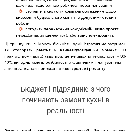
важливо, якщо раніше робилося перепланування
уточнити в керуючій компанії обмеження щодо
вивезення будівельного сміття та допустимих годин
роботи
погодити перенесення комунікацій, якщо проєкт
передбачає зміщення труб або зміну електрощита
Ці три пункти знімають більшість адміністративних затримок,
які стопорять ремонт у найневідповідніший момент. На
практиці помічаємо: квартири, де не звіряли техпаспорт, у 30-
40% випадків мають розбіжності з фактичним плануванням —
а це позапланові погодження вже в розпалі ремонту.
Бюджет і підрядник: з чого
починають ремонт кухні в
реальності
Ремонт кухні починають з трьох речей: бюджет, проєкт,