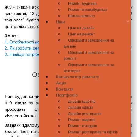
Ремонт будинків
ЖК «Нивки-Парк» – це 12 добротних будинків комфорт класу
Ремонт в новобудовах
висотою від 12 до 16 поверхів. Зведені по монолітно-каркасній
Школа ремонту
технології будівлі утеплені мінеральною ватою. Комплекс має
Ціни
централізоване опалення та налічує 2877 квартир.
Ціни на дизайн
Ціни на ремонт
Зміст:
Оформити замовлення на
1. Особливості комплексу
дизайн
2. Як зробити ремонт квартири в ЖК «Нивки-Парк» за 2 місяці?
Оформити замовлення на
3. Навіщо потрібен дизайн квартири?
ремонт
Оформити замовлення на
кошторис
Особливості комплексу
Калькулятор ремонту
Акція
Контакти
Портфоліо
Новобуд знаходиться на проспекті Перемоги, 67, всього лише
Дизайн квартир
в 9 хвилинах ходьби від метро «Нивки». Практично поруч
Дизайн офісів
проходять станції метрополітену «Святошин» і
Дизайн ресторанів
«Берестейська».
Ремонт квартир
Завдяки вдалому місцю розташування до Хрещатика лише 10
Ремонт котеджів
хвилин їзди на автомобілі. Менше ніж хвилину знадобиться,
Ремонт ресторанів та офісів