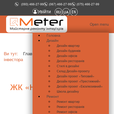
(093) 466-27-99
(067) 466-27-99
(075) 466-27-99
Увійти
Open menu
Головна
Дизайн
Дизайн квартир
Дизайн будинків
Ви тут:
Главная
ЖК «Нивки-Парк» – мрія
Дизайн офісів
інвестора
Дизайн ресторанів
Стилі в дизайні
Склад Дизайн-проекту
Дизайн проект «Типовий»
Дизайн проект «Престижний»
ЖК «Нивки-Парк» – мрія
Дизайн проект «Ексклюзивний»
Школа дизайну
інвестора
Ремонт
Ремонт квартир
Ремонт ресторанів
Ремонт офісів