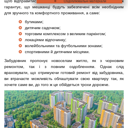
щоб відправитися на прогулянку в парк «Нивки». Забудовник
Оздоблювальні матеріали
гарантує, що мешканці будуть забезпечені всім необхідним
для зручного та комфортного проживання, а саме:
бутиками;
дитячим садочком;
торговим комплексом з великим паркінгом;
локаціями відпочинку;
волейбольними та футбольними зонами;
спортивними й дитячими місцями.
Забудовник пропонує новоселам житло, як з чорновим
ремонтом, так і з повним оздобленням. Однак слід
враховувати, що отримуючи готовий ремонт від забудовника,
ви втрачаєте можливість облаштувати свою квартиру так, як
хочете саме ви, до того ж це обійдеться трохи дорожче.