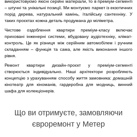
використовуємо якісні серійні матеріали, то в преміум-сегменті
– штучні та унікальні позиції. Ми монтуємо паркет із екзотичних
порід дерева, натуральний камінь, італійську сантехніку. У
таких проєктах кожна деталь продумана до міліметра.
Чистове оздоблення квартири преміум-класу включає
приховані інженерні системи, вбудовану аудіотехніку, клімат-
контроль. Це як різниця між серійним автомобілем і ручним
складанням – функція та сама, але якість виконання іншого
рівня.
Ремонт квартири дизайн-проєкт у преміум-сегменті
створюється індивідуально. Наші архітектори розробляють
концепцію з урахуванням способу життя замовника: домашній
кінотеатр для кіноманів, гардеробна для модниць, винний
шафа для колекціонерів.
Що ви отримуєте, замовляючи
євроремонт у Метер