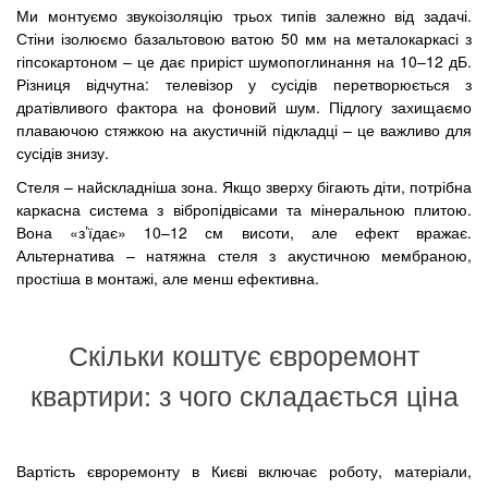
Ми монтуємо звукоізоляцію трьох типів залежно від задачі.
Стіни ізолюємо базальтовою ватою 50 мм на металокаркасі з
гіпсокартоном – це дає приріст шумопоглинання на 10–12 дБ.
Різниця відчутна: телевізор у сусідів перетворюється з
дратівливого фактора на фоновий шум. Підлогу захищаємо
плаваючою стяжкою на акустичній підкладці – це важливо для
сусідів знизу.
Стеля – найскладніша зона. Якщо зверху бігають діти, потрібна
каркасна система з вібропідвісами та мінеральною плитою.
Вона «з’їдає» 10–12 см висоти, але ефект вражає.
Альтернатива – натяжна стеля з акустичною мембраною,
простіша в монтажі, але менш ефективна.
Скільки коштує євроремонт
квартири: з чого складається ціна
Вартість євроремонту в Києві включає роботу, матеріали,