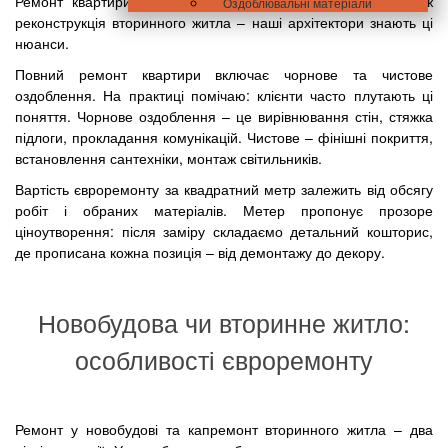
Ремонт квартири в новобудові вимагає іншого підходу, ніж
Оздоблювальні матеріали
реконструкція вторинного житла – наші архітектори знають ці
нюанси.
Повний ремонт квартири включає чорнове та чистове
оздоблення. На практиці помічаю: клієнти часто плутають ці
поняття. Чорнове оздоблення – це вирівнювання стін, стяжка
підлоги, прокладання комунікацій. Чистове – фінішні покриття,
встановлення сантехніки, монтаж світильників.
Вартість євроремонту за квадратний метр залежить від обсягу
робіт і обраних матеріалів. Метер пропонує прозоре
ціноутворення: після заміру складаємо детальний кошторис,
де прописана кожна позиція – від демонтажу до декору.
Новобудова чи вторинне житло:
особливості євроремонту
Ремонт у новобудові та капремонт вторинного житла – два