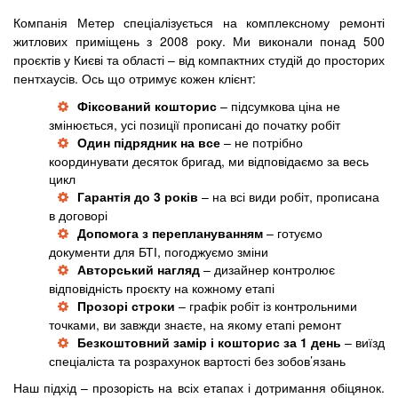
Компанія Метер спеціалізується на комплексному ремонті
житлових приміщень з 2008 року. Ми виконали понад 500
проєктів у Києві та області – від компактних студій до просторих
пентхаусів. Ось що отримує кожен клієнт:
Фіксований кошторис
– підсумкова ціна не
змінюється, усі позиції прописані до початку робіт
Один підрядник на все
– не потрібно
координувати десяток бригад, ми відповідаємо за весь
цикл
Гарантія до 3 років
– на всі види робіт, прописана
в договорі
Допомога з переплануванням
– готуємо
документи для БТІ, погоджуємо зміни
Авторський нагляд
– дизайнер контролює
відповідність проєкту на кожному етапі
Прозорі строки
– графік робіт із контрольними
точками, ви завжди знаєте, на якому етапі ремонт
Безкоштовний замір і кошторис за 1 день
– виїзд
спеціаліста та розрахунок вартості без зобов’язань
Наш підхід – прозорість на всіх етапах і дотримання обіцянок.