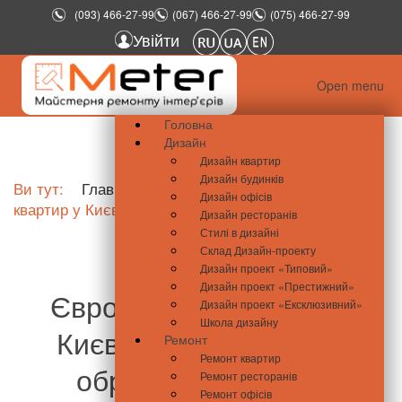
(093) 466-27-99
(067) 466-27-99
(075) 466-27-99
Увійти
Open menu
Головна
Дизайн
Дизайн квартир
Дизайн будинків
Ви тут:
Главная
Школа ремонту
Євроремонт
Дизайн офісів
квартир у Києві
Дизайн ресторанів
Стилі в дизайні
Склад Дизайн-проекту
Дизайн проект «Типовий»
Дизайн проект «Престижний»
Євроремонт квартир у
Дизайн проект «Ексклюзивний»
Школа дизайну
Києві: що входить і як
Ремонт
Ремонт квартир
обрати підрядника
Ремонт ресторанів
Ремонт офісів