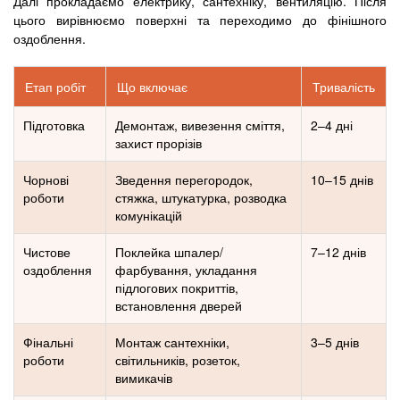
Далі прокладаємо електрику, сантехніку, вентиляцію. Після
цього вирівнюємо поверхні та переходимо до фінішного
оздоблення.
Етап робіт
Що включає
Тривалість
Підготовка
Демонтаж, вивезення сміття,
2–4 дні
захист прорізів
Чорнові
Зведення перегородок,
10–15 днів
роботи
стяжка, штукатурка, розводка
комунікацій
Чистове
Поклейка шпалер/
7–12 днів
оздоблення
фарбування, укладання
підлогових покриттів,
встановлення дверей
Фінальні
Монтаж сантехніки,
3–5 днів
роботи
світильників, розеток,
вимикачів