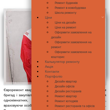
Ремонт будинків
Ремонт в новобудовах
Школа ремонту
Ціни
Ціни на дизайн
Ціни на ремонт
Оформити замовлення на
дизайн
Оформити замовлення на
ремонт
Оформити замовлення на
кошторис
Калькулятор ремонту
Акція
Контакти
Портфоліо
Дизайн квартир
Дизайн офісів
Євроремонт квартири під ключ позбавляє клопоту з пошуком
Дизайн ресторанів
бригад і закупівлею матеріалів. Ми проєктуємо інтер’єри для
Ремонт квартир
однокімнатних, двокімнатних і трикімнатних квартир,
Ремонт котеджів
враховуючи особливості планування та побажання замовника.
Ремонт ресторанів та офісів