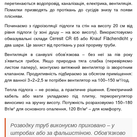
перетинаються водопровід, каналізація, електрика, вентиляція.
Помилки призводять до протікань до сусідів знизу та появи
плісняви.
Починаємо з гідроізоляції підлоги та стін на висоту 20 см від
рівня підлоги (у зоні душу – на всю висоту). Використовуємо
обмазувальні склади Ceresit CR 65 або Knauf Flächendicht у
два шари. Це захист від протікань у разі прориву труби.
Вентиляція в санвузлі обов’язкова – без неї за пів року
з’явиться грибок. Якщо природна тяга слабка (перевіряємо
листом паперу), монтуємо витяжний вентилятор із зворотним
клапаном. Продуктивність підбираємо за обсягом приміщення:
для ванної 3×2×2,5 м потрібен вентилятор на 100–150 м³/год.
Тепла підлога – не розкіш, а практичне рішення. Електричний
кабель або мати укладаємо під плитку, терморегулятор
виносимо на зручну висоту. Потужність розраховуємо 150–180
Вт/м² для основного опалення, 120 Вт/м² – для комфорту.
Розводку труб виконуємо приховано – у
штробах або за фальшстіною. Обов’язково