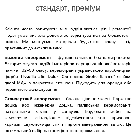
стандарт, преміум
Клієнти часто запитують: чим відрізняються рівні ремонту?
Поділ умовний, але допомагає зорієнтуватися за бюджетом і
якістю. Ми монтуємо матеріали будь-якого класу – від
практичних до ексклюзивних.
Базовий євроремонт
– функціональність без надмірностей.
Використовуємо надійні матеріали середньої цінової категорії:
ламінат 32–33 класу, керамограніт українського виробництва,
фарби Tikkurila або Dulux. Сантехніка Grohe базової лінійки,
двері МДФ з покриттям екошпон. Підходить для оренди або
первинного облаштування.
Стандартний євроремонт
– баланс ціни та якості. Паркетна
дошка або інженерна дошка, італійський керамограніт,
натуральний камінь у санвузлі. Вбудовані меблі на
замовлення, світлодіодне підсвічування зон, приховані
карнизи. Звукоізоляція стін і підлоги мінеральною ватою. Це
оптимальний вибір для комфортного проживання.