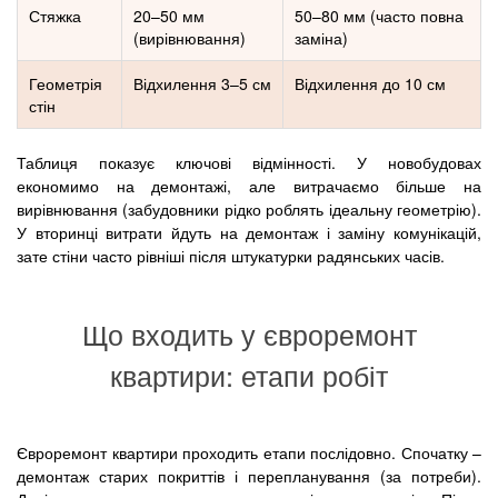
Стяжка
20–50 мм
50–80 мм (часто повна
(вирівнювання)
заміна)
Геометрія
Відхилення 3–5 см
Відхилення до 10 см
стін
Таблиця показує ключові відмінності. У новобудовах
економимо на демонтажі, але витрачаємо більше на
вирівнювання (забудовники рідко роблять ідеальну геометрію).
У вторинці витрати йдуть на демонтаж і заміну комунікацій,
зате стіни часто рівніші після штукатурки радянських часів.
Що входить у євроремонт
квартири: етапи робіт
Євроремонт квартири проходить етапи послідовно. Спочатку –
демонтаж старих покриттів і перепланування (за потреби).