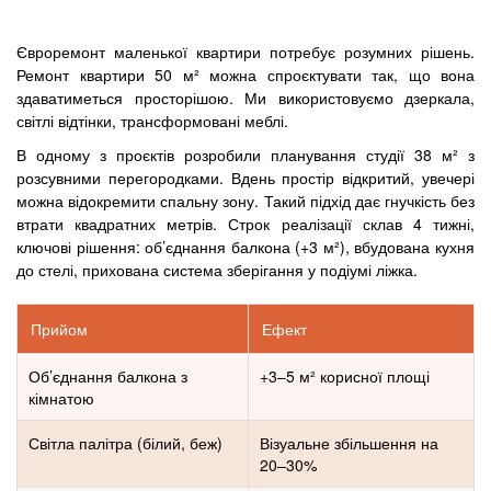
Євроремонт маленької квартири потребує розумних рішень.
Ремонт квартири 50 м² можна спроєктувати так, що вона
здаватиметься просторішою. Ми використовуємо дзеркала,
світлі відтінки, трансформовані меблі.
В одному з проєктів розробили планування студії 38 м² з
розсувними перегородками. Вдень простір відкритий, увечері
можна відокремити спальну зону. Такий підхід дає гнучкість без
втрати квадратних метрів. Строк реалізації склав 4 тижні,
ключові рішення: об’єднання балкона (+3 м²), вбудована кухня
до стелі, прихована система зберігання у подіумі ліжка.
Прийом
Ефект
Об’єднання балкона з
+3–5 м² корисної площі
кімнатою
Світла палітра (білий, беж)
Візуальне збільшення на
20–30%