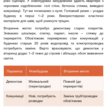
різні сценарії. У новобудовах забудовники здають квартири з
чорновим оздобленням: голі стіни, бетонна стяжка, виведені
комунікації. Тут ми починаємо з нуля. Головний ризик – усадка
будинку в перші 1–2 роки. Використовуємо еластичні
матеріали для швів, щоб уникнути тріщин.
Вторинне житло потребує демонтажу старих покриттів.
Знімаємо шпалери, плитку, паркет, інколи – стяжку до
перекриття. Обов’язково перевіряємо стан комунікацій: у
будинках старше 20 років водопровід та електропроводка
потребують заміни. Варто враховувати, що демонтаж у
вторинці додає 1–2 тижні до строків і збільшує обсяг вивезення
сміття.
Параметр
Новобудова
Вторинне житло
Демонтаж
Мінімальний
Повний (до
(перегородки)
перекриттів)
Комунікації
Нові, потребують
Заміна труб/проводки
розводки
обов’язкова