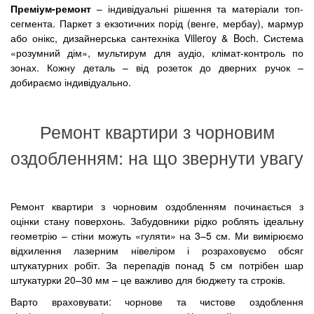
Преміум-ремонт
– індивідуальні рішення та матеріали топ-
сегмента. Паркет з екзотичних порід (венге, мербау), мармур
або онікс, дизайнерська сантехніка Villeroy & Boch. Система
«розумний дім», мультирум для аудіо, клімат-контроль по
зонах. Кожну деталь – від розеток до дверних ручок –
добираємо індивідуально.
Ремонт квартири з чорновим
оздобленням: на що звернути увагу
Ремонт квартири з чорновим оздобленням починається з
оцінки стану поверхонь. Забудовники рідко роблять ідеальну
геометрію – стіни можуть «гуляти» на 3–5 см. Ми вимірюємо
відхилення лазерним нівеліром і розраховуємо обсяг
штукатурних робіт. За перепадів понад 5 см потрібен шар
штукатурки 20–30 мм – це важливо для бюджету та строків.
Варто враховувати: чорнове та чистове оздоблення