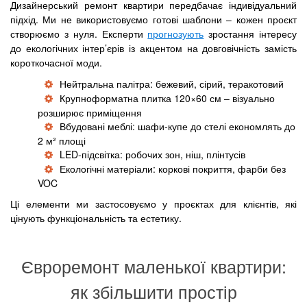
Дизайнерський ремонт квартири передбачає індивідуальний
підхід. Ми не використовуємо готові шаблони – кожен проєкт
створюємо з нуля. Експерти
прогнозують
зростання інтересу
до екологічних інтер’єрів із акцентом на довговічність замість
короткочасної моди.
Нейтральна палітра: бежевий, сірий, теракотовий
Крупноформатна плитка 120×60 см – візуально
розширює приміщення
Вбудовані меблі: шафи-купе до стелі економлять до
2 м² площі
LED-підсвітка: робочих зон, ніш, плінтусів
Екологічні матеріали: коркові покриття, фарби без
VOC
Ці елементи ми застосовуємо у проєктах для клієнтів, які
цінують функціональність та естетику.
Євроремонт маленької квартири:
як збільшити простір