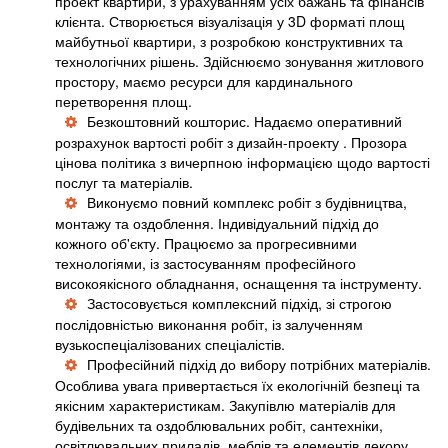
проект квартири, з урахуванням усіх бажань та фінансів
клієнта. Створюється візуалізація у 3D форматі площ
майбутньої квартири, з розробкою конструктивних та
технологічних рішень. Здійснюємо зонування житлового
простору, маємо ресурси для кардинального
перетворення площ.
Безкоштовний кошторис. Надаємо оперативний
розрахунок вартості робіт з дизайн-проекту . Прозора
цінова політика з вичерпною інформацією щодо вартості
послуг та матеріалів.
Виконуємо повний комплекс робіт з будівництва,
монтажу та оздоблення. Індивідуальний підхід до
кожного об'єкту. Працюємо за прогресивними
технологіями, із застосуванням професійного
високоякісного обладнання, оснащення та інструменту.
Застосовується комплексний підхід, зі строгою
послідовністью виконання робіт, із залученням
вузькоспеціалізованих спеціалістів.
Професійний підхід до вибору потрібних матеріалів.
Особлива увага привертається їх екологічній безпеці та
якісним характеристикам. Закупівлю матеріалів для
будівельних та оздоблювальних робіт, сантехніки,
освітлювальних приладів, меблів та елементів декору