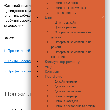
Ремонт будинків
Житловий комплекс «Utlandia» – це проживання в умовах
Ремонт в новобудовах
підвищеного комфорту у передмісті Києва. Новобудова в
Школа ремонту
Ірпені від забудовника «Family Development», в якій створені
Ціни
необхідні умови для повноцінного відпочинку та дозвілля дітей
Ціни на дизайн
та дорослих.
Ціни на ремонт
Оформити замовлення на
дизайн
Зміст
:
Оформити замовлення на
ремонт
1. Про житловий комплекс «Utlandia»
Оформити замовлення на
кошторис
2. Технічні особливості новобудови
Калькулятор ремонту
Акція
3. Професійні, якісні послуги від компанії «Метер»
Контакти
Портфоліо
Дизайн квартир
Дизайн офісів
Про житловий комплекс «Utlandia»
Дизайн ресторанів
Ремонт квартир
Ремонт котеджів
Ремонт ресторанів та офісів