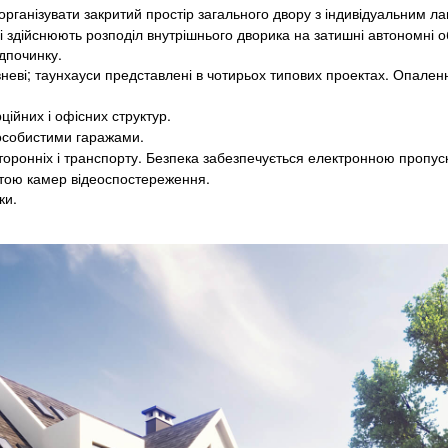
організувати закритий простір загального двору з індивідуальним 
здійснюють розподіл внутрішнього дворика на затишні автономні об
ідпочинку.
орівневі; таунхауси представлені в чотирьох типових проектах. Опале
ційних і офісних структур.
 особистими гаражами.
сторонніх і транспорту. Безпека забезпечується електронною пропу
тою камер відеоспостереження.
ки.