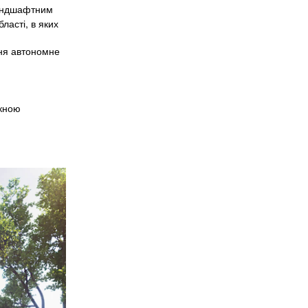
ландшафтним
ласті, в яких
ння автономне
скною