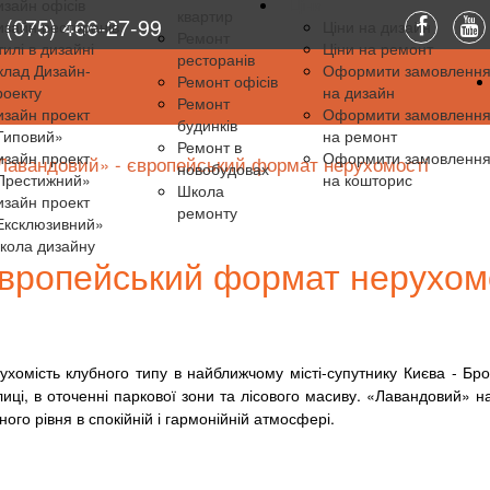
изайн офісів
Ціни
квартир
(075) 466-27-99
изайн ресторанів
Ціни на дизайн
Ремонт
тилі в дизайні
Ціни на ремонт
ресторанів
клад Дизайн-
Оформити замовленн
Ремонт офісів
роекту
на дизайн
Ремонт
изайн проект
Оформити замовленн
будинків
Типовий»
на ремонт
Ремонт в
изайн проект
Оформити замовленн
Лавандовий» - європейський формат нерухомості
новобудовах
Престижний»
на кошторис
Школа
изайн проект
ремонту
Ексклюзивний»
кола дизайну
вропейський формат нерухом
хомість клубного типу в найближчому місті-супутнику Києва - Бро
иці, в оточенні паркової зони та лісового масиву. «Лавандовий» н
ого рівня в спокійній і гармонійній атмосфері.