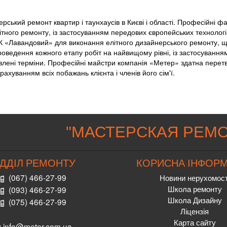
ський ремонт квартир і таунхаусів в Києві і області. Професійні фа
ного ремонту, із застосуванням передових європейських технологі
К «Лавандовий» для виконання елітного дизайнерського ремонту, 
оведення кожного етапу робіт на найвищому рівні, із застосуванням
новлені терміни. Професійні майстри компанія «Метер» здатна перет
ахуванням всіх побажань клієнта і членів його сім'ї.
"
МАСТЕРСКАЯ РЕМО
ІДДІЛ РЕМОНТУ
КОРИСНА ІНФОРМ
(067) 466-27-99
Новини нерухомост
Школа ремонту
(093) 466-27-99
Школа Дизайну
(075) 466-27-99
Ліцензія
Карта сайту
info@meter.com.ua