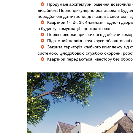
Продумані архітектурні рішення дозволили 
дизайном. Перпендикулярно розташовані будівлі 
передбачені дитячі зони, для занять спортом і в
Квартири 1-, 2-, 3-, 4-кімнатні, одно- і дв
в будинку, комунікації - централізовані.
Перші поверхи призначені під об'єкти комер
Підземний паркінг, таунхауси облаштовані
Закрита територія клубного комплексу від 
системою, цілодобовою службою охорони, робо
Квартири передаються інвестору без оброб