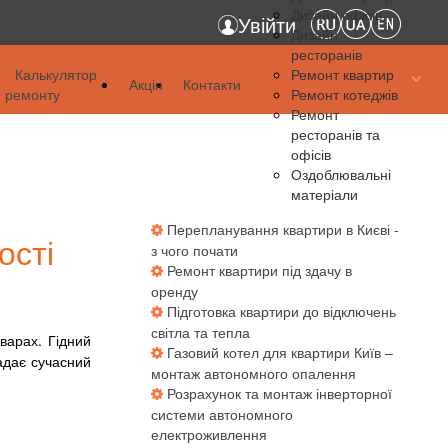
Дизайн офісів
Увійти
Дизайн
ресторанів
я
Калькулятор
Ремонт квартир
Акція
Контакти
ремонту
Ремонт котеджів
я
Ремонт
ресторанів та
я
офісів
Оздоблювальні
матеріали
Перепланування квартири в Києві -
ості
з чого почати
Ремонт квартири під здачу в
оренду
Підготовка квартири до відключень
світла та тепла
варах. Гідний
Газовий котел для квартири Київ –
адає сучасний
монтаж автономного опалення
Розрахунок та монтаж інверторної
системи автономного
електроживлення