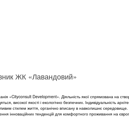
вник ЖК «Лавандовий»
нія «Cityconsult Development». Діяльність якої спрямована на ств
яться, високої якості і екологічно безпечних. Індивідуальність архіт
обливим стилем життя, органічно вписану в навколишнє середовище
ження інноваційних тенденцій для комфортного проживання на євр