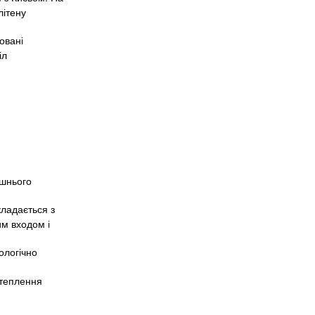
літену
овані
іл
ишнього
кладається з
им входом і
ологічно
утеплення