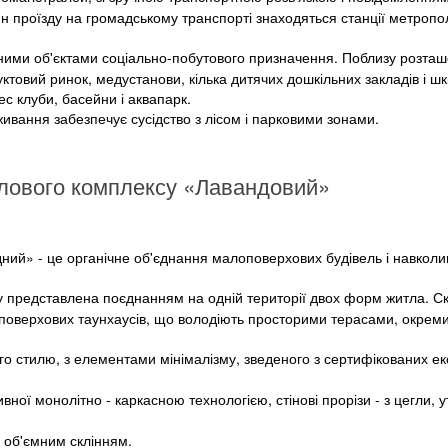
лин проїзду на громадському транспорті знаходяться станції метропо
ними об'єктами соціально-побутового призначення. Поблизу розташ
уктовий ринок, медустанови, кілька дитячих дошкільних закладів і шк
нес клуби, басейни і аквапарк.
вання забезпечує сусідство з лісом і парковими зонами.
лового комплексу «Лавандовий»
ний» - це органічне об'єднання малоповерхових будівель і навкол
 представлена ​​поєднанням на одній території двох форм житла. С
оповерхових таунхаусів, що володіють просторими терасами, окрем
о стилю, з елементами мінімалізму, зведеного з сертифікованих ек
вної монолітно - каркасною технологією, стінові прорізи - з цегли, 
з об'ємним склінням.