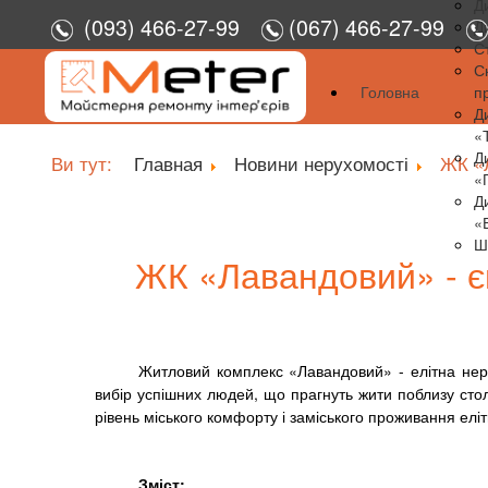
Д
(093) 466-27-99
(067) 466-27-99
Д
С
С
Головна
п
Д
«
Д
Ви тут:
Главная
Новини нерухомості
ЖК «
«
Д
«
Ш
ЖК «Лавандовий» - є
Житловий комплекс «Лавандовий» - елітна неру
вибір успішних людей, що прагнуть жити поблизу стол
рівень міського комфорту і заміського проживання елітн
Зміст
: