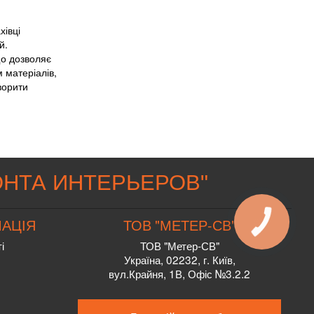
хівці
й.
що дозволяє
 матеріалів,
ворити
НТА ИНТЕРЬЕРОВ
"
АЦІЯ
ТОВ "МЕТЕР-СВ"
і
ТОВ "Метер-СВ"
Україна, 02232, г. Київ,
вул.Крайня, 1В, Офіс №3.2.2