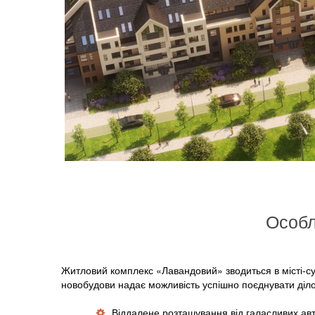
Особл
Житловий комплекс «Лавандовий» зводиться в місті-су
новобудови надає можливість успішно поєднувати діло
Віддалене розташування від галасливих авт