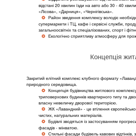
відстані 20 хвилин їзди на авто або 30 - 40 хви
«Лісова», «Дарниця», «Чернігівська».
Район зведення комплексу володіє необхід
супермаркети і ТЦ, кафе і сервісні служби, прод
загальноосвітніх та спеціалізованих, спорт і фіт
Екологічно сприятливу атмосферу для прожи
Концепція жит
Закритий елітний комплекс клубного формату «Лаванд
природного середовища.
Концепція будівництва житлового комплексу
триповерхових будинків квартирного типу та дв
власну невеличку дворової територією.
ЖК «Лавандний» - це втілення європейськог
чистих, натуральних матеріалів.
Будівлі зводяться із застосуванням прогреси
фасадів - мінватою.
Стильні фасади будівель кавових відтінків, 