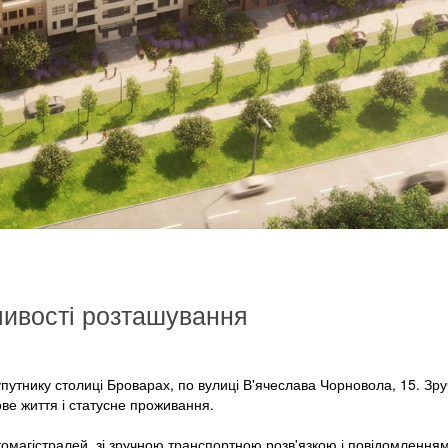
ивості розташування
путнику столиці Броварах, по вулиці В'ячеслава Чорновола, 15. Зру
ве життя і статусне проживання.
омагістралей, зі зручною транспортною розв'язкою і повідомленням