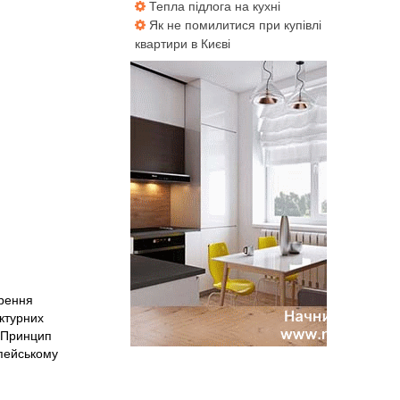
Тепла підлога на кухні
Як не помилитися при купівлі
квартири в Києві
орення
ектурних
. Принцип
опейському