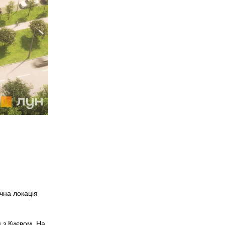
чна локація
 з Києвом. На