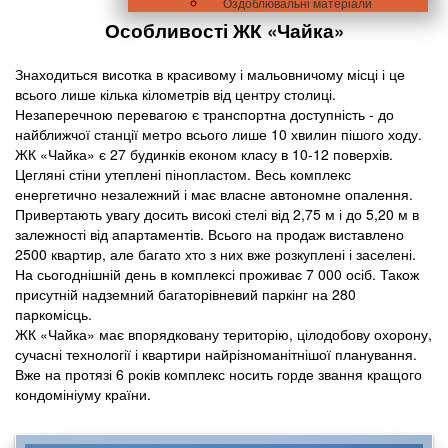
Оздоблювальні матеріали
Особливості ЖК «Чайка»
Знаходиться висотка в красивому і мальовничому місці і це
всього лише кілька кілометрів від центру столиці.
Незаперечною перевагою є транспортна доступність - до
найближчої станції метро всього лише 10 хвилин пішого ходу.
ЖК «Чайка» є 27 будинків економ класу в 10-12 поверхів.
Цегляні стіни утеплені пінопластом. Весь комплекс
енергетично незалежний і має власне автономне опалення.
Привертають увагу досить високі стелі від 2,75 м і до 5,20 м в
залежності від апартаментів. Всього на продаж виставлено
2500 квартир, але багато хто з них вже розкуплені і заселені.
На сьогоднішній день в комплексі проживає 7 000 осіб. Також
присутній надземний багаторівневий паркінг на 280
паркомісць.
ЖК «Чайка» має впорядковану територію, цілодобову охорону,
сучасні технології і квартири найрізноманітнішої планування.
Вже на протязі 6 років комплекс носить горде звання кращого
кондомініуму країни.