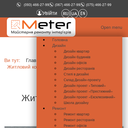
(093) 466-27-99
(067) 466-27-99
(075) 466-27-99
Увійти
Open menu
Головна
Дизайн
Дизайн квартир
Дизайн будинків
Ви тут:
Главная
Новини нерухомості
Дизайн офісів
Житловий комплекс «Чайка»
Дизайн ресторанів
Стилі в дизайні
Склад Дизайн-проекту
Дизайн проект «Типовий»
Дизайн проект «Престижний»
Житловий комплекс
Дизайн проект «Ексклюзивний»
Школа дизайну
«Чайка»
Ремонт
Ремонт квартир
Ремонт ресторанів
Ремонт офісів