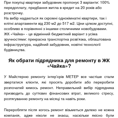
При покупці квартири забудовник пропонує 3 варіанти: 100%
передоплату, придбання житла в кредит на 20 років або
розстрочку.
На вибір надаються як скромні однокімнатні квартири, так і
елітні апартаменти від 230 м2 до 517 м2. Ціни цілком доступні,
особливо в порівнянні з іншими столичними новобудовами.
ЖК «Чайка» - це відмінний бюджетний варіант з усіма
зручностями: прекрасна транспортна розв'язка, облаштована
інфраструктура, надійний забудовник, новітні технології
будівництва.
Як обрати підрядника для ремонту в ЖК
«Чайка»?
У Майстерню ремонту інтер'єрів МЕТЕР все частіше стали
звертатися клієнти, які просять доробити або переробити
розпочатий кимось ремонт. Неправильний вибір підрядника
призводить до суттєвих фінансових втрат, великого стресу,
розтягуванню ремонту на місяці та навіть роки.
Переробляти після когось ремонт візьметься далеко не кожна
компанія, адже ніколи не знаєш, наскільки якісно були