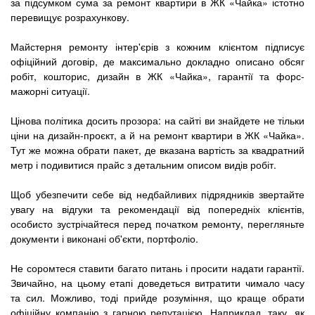
за підсумком сума за ремонт квартири в ЖК «Чайка» істотно
перевищує розрахункову.
Майстерня ремонту інтер'єрів з кожним клієнтом підписує
офіційний договір, де максимально докладно описано обсяг
робіт, кошторис, дизайн в ЖК «Чайка», гарантії та форс-
мажорні ситуації.
Цінова політика досить прозора: на сайті ви знайдете не тільки
ціни на дизайн-проєкт, а й на ремонт квартири в ЖК «Чайка».
Тут же можна обрати пакет, де вказана вартість за квадратний
метр і подивитися прайс з детальним описом видів робіт.
Щоб убезпечити себе від недбайливих підрядників звертайте
увагу на відгуки та рекомендації від попередніх клієнтів,
особисто зустрічайтеся перед початком ремонту, перегляньте
документи і виконані об'єкти, портфоліо.
Не соромтеся ставити багато питань і просити надати гарантії.
Звичайно, на цьому етапі доведеться витратити чимало часу
та сил. Можливо, тоді прийде розуміння, що краще обрати
офіційну компанію з гарною репутацією. Наприклад, таку, як