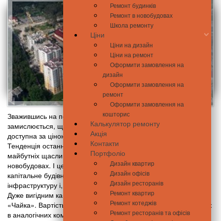
Ремонт будинків
Ремонт в новобудовах
Школа ремонту
Ціни
Ціни на дизайн
Ціни на ремонт
Оформити замовлення на
дизайн
Оформити замовлення на
ремонт
Оформити замовлення на
кошторис
Зважившись на покупку власної квартири, багато хто
Калькулятор ремонту
замислюється, що краще: нове, але дороге житло або
Акція
доступна за ціною квартира, але на вторинному ринку?
Контакти
Тенденція останніх років чітко дає зрозуміти, що більшість
Портфоліо
майбутніх щасливих домовласників зупиняють свій вибір на
Дизайн квартир
новобудовах. І це не дивно, адже вони мають масу переваг:
Дизайн офісів
капітальне будівництво, нові технології зведення, хорошу
Дизайн ресторанів
інфраструктуру і, найголовніше - доступну ціну.
Ремонт квартир
Дуже вигідним капіталовкладенням є придбання житла в ЖК
Ремонт котеджів
«Чайка». Вартість квадратного метра мало не вдвічі нижче, ніж
Ремонт ресторанів та офісів
в аналогічних комплексах.