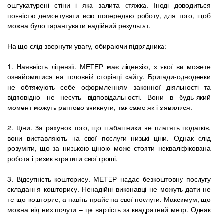
оштукатурені стіни і яка залита стяжка. Іноді доводиться
повністю демонтувати всю попередню роботу, для того, щоб
можна було гарантувати надійний результат.
На що слід звернути увагу, обираючи підрядника:
1. Наявність ліцензії. МЕТЕР має ліцензію, з якої ви можете
ознайомитися на головній сторінці сайту. Бригади-одноденки
не обтяжують себе оформленням законної діяльності та
відповідно не несуть відповідальності. Вони в будь-який
момент можуть раптово зникнути, так само як і з'явилися.
2. Ціни. За рахунок того, що шабашники не платять податків,
вони виставляють на свої послуги низькі ціни. Однак слід
розуміти, що за низькою ціною може стояти некваліфікована
робота і ризик втратити свої гроші.
3. Відсутність кошторису. МЕТЕР надає безкоштовну послугу
складання кошторису. Ненадійні виконавці не можуть дати не
те що кошторис, а навіть прайс на свої послуги. Максимум, що
можна від них почути – це вартість за квадратний метр. Однак