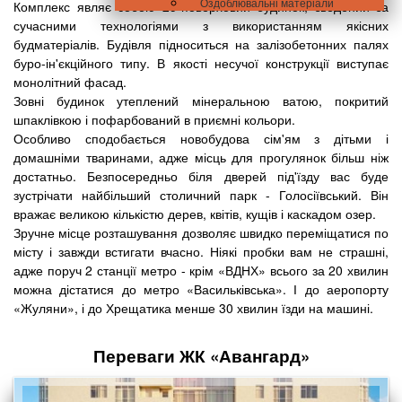
Оздоблювальні матеріали
Комплекс являє собою 25-поверховий будинок, зведений за
сучасними технологіями з використанням якісних
будматеріалів. Будівля підноситься на залізобетонних палях
буро-ін'єкційного типу. В якості несучої конструкції виступає
монолітний фасад.
Зовні будинок утеплений мінеральною ватою, покритий
шпаклівкою і пофарбований в приємні кольори.
Особливо сподобається новобудова сім'ям з дітьми і
домашніми тваринами, адже місць для прогулянок більш ніж
достатньо. Безпосередньо біля дверей під'їзду вас буде
зустрічати найбільший столичний парк - Голосіївський. Він
вражає великою кількістю дерев, квітів, кущів і каскадом озер.
Зручне місце розташування дозволяє швидко переміщатися по
місту і завжди встигати вчасно. Ніякі пробки вам не страшні,
адже поруч 2 станції метро - крім «ВДНХ» всього за 20 хвилин
можна дістатися до метро «Васильківська». І до аеропорту
«Жуляни», і до Хрещатика менше 30 хвилин їзди на машині.
Переваги ЖК «Авангард»