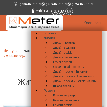
(093) 466-27-99
(067) 466-27-99
(075) 466-27-99
Увійти
Open menu
Головна
Дизайн
Дизайн квартир
Дизайн будинків
Ви тут:
Главная
Новини нерухомості
ЖК
Дизайн офісів
«Авангард»
Дизайн ресторанів
Стилі в дизайні
Склад Дизайн-проекту
Дизайн проект «Типовий»
Дизайн проект «Престижний»
Житловий комплекс
Дизайн проект «Ексклюзивний»
Школа дизайну
«Авангард»
Ремонт
Ремонт квартир
Ремонт ресторанів
Ремонт офісів