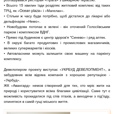
• Всього 15 хвилин їзди розділяє житловий комплекс від таких
ТРЦ, як «Ocean plaza» і «Магелан».
• Стільки ж часу буде потрібно, щоб дістатися до лікарні або
дельфінарію «Немо».
• Новобудова потопає в зелені - він оточений Голосіївським
парком і комплексом ВДНГ.
• Прямо під будинком є ​​центр здоров'я "Синево» і ряд аптек.
• В окрузі багато продуктових і промислових магазинчиків,
великих супермаркетів і кіосків.
• Автовласники можуть залишити свою машину на паркінгу
комплексу.
Девелопером проекту виступає «УКРБУД ДЕВЕЛОПМЕНТ», а
забудовник всім відома компанія з хорошою репутацією -
«Укрбуд».
ЖК «Авангард» немов створений для тих, хто мріє жити на
природі і користуватися всіма благами цивілізації. Саме тут є
можливість прокидатися під спів птахів, а виходячи з під'їзду,
опинятися в самій гущі міського життя.