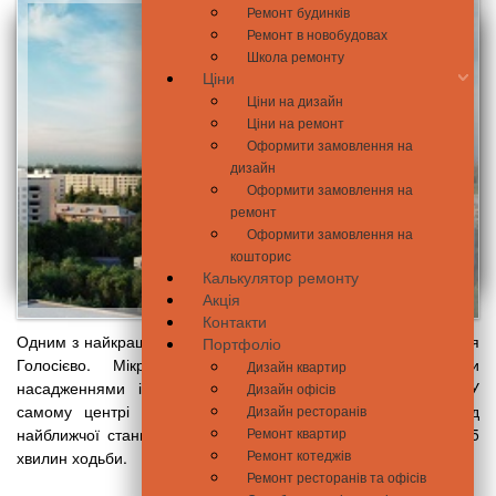
Ремонт будинків
Ремонт в новобудовах
Школа ремонту
Ціни
Ціни на дизайн
Ціни на ремонт
Оформити замовлення на
дизайн
Оформити замовлення на
ремонт
Оформити замовлення на
кошторис
Калькулятор ремонту
Акція
Контакти
Одним з найкращих для проживання місць в Києві вважається
Портфоліо
Голосієво. Мікрорайон багатий водоймами, зеленими
Дизайн квартир
насадженнями і має хороше транспортне сполучення. У
Дизайн офісів
самому центрі мікрорайону височить ЖК «Авангард». Від
Дизайн ресторанів
найближчої станції метро «ВДНХ» його відокремлює лише 5
Ремонт квартир
Ремонт котеджів
хвилин ходьби.
Ремонт ресторанів та офісів