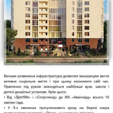
Вельми розвинена інфраструктура дозволяє мешканцям вести
активне соціальне життя і при цьому економити свій час.
Практично під рукою знаходяться найбільші вузи, школи і
дитячі дошкільні установи. Крім цього:
• Від «Sportlife» і «Спортленд» до ЖК «Авангард» всього 10
хвилин їзди.
• У 3-х хвилинах прогулянкового кроку на березі озера
розташувався ресторан «Прага» з шикарною терасою.