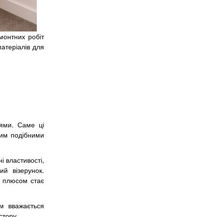
монтних робіт
матеріалів для
ями. Саме ці
шим подібними
і властивості,
ий візерунок.
м плюсом стає
м вважається
стору.