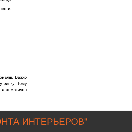
нести:
оналів. Важко
у ринку. Тому
о автоматично
НТА ИНТЕРЬЕРОВ
"