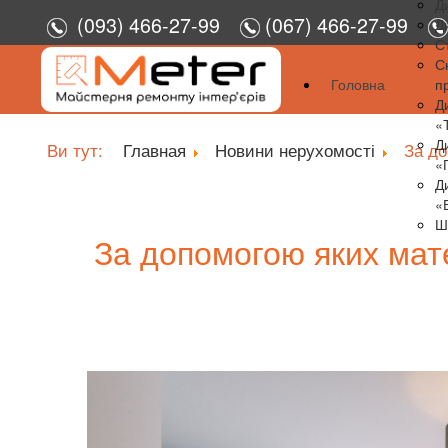
Д
(093) 466-27-99
(067) 466-27-99
Д
С
С
Головна
п
Д
«
Д
Ви тут:
Главная
Новини нерухомості
За до
«
Д
«
Ш
За допомогою яких мат