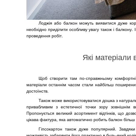
Лоджія або балкон можуть виявитися дуже кор
необхідно приділити особливу увагу також і балкону. І
проведення робіт.
Які матеріали
Щоб створити там по-справжньому комфортні
матеріали останнім часом стали найбільш поширеними
достоїнств.
Також може використовуватися дошка з натуральн
привабливим з естетичної точки зору зовнішнім в
Пропонується великий асортимент відтінків, що дозв
цікава фактура, яка автоматично робить балкон більш
Гіпсокартон також дуже популярний. Завдяки
можливість забарвити його практично в будь-який кол