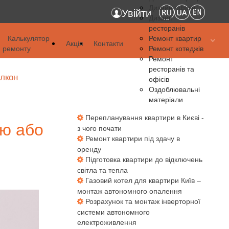
Дизайн офісів
Увійти
Дизайн
ресторанів
я
Калькулятор
Ремонт квартир
Акція
Контакти
ремонту
Ремонт котеджів
я
Ремонт
ресторанів та
я
алкон
офісів
Оздоблювальні
матеріали
Перепланування квартири в Києві -
ію або
з чого почати
Ремонт квартири під здачу в
оренду
Підготовка квартири до відключень
світла та тепла
Газовий котел для квартири Київ –
монтаж автономного опалення
Розрахунок та монтаж інверторної
системи автономного
електроживлення