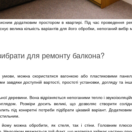
исним додатковим простором в квартирі. Під час проведення ре
снує велика кількість варіантів для його обробки, непоганий вибір 
 вибрати для ремонту балкона?
 умови, можна скористатися вагонкою або пластиковими панел
 завдяки доступній вартості, простоті установки, догляду та ін
ої деревини. Вона відрізняється непоганими тепло і звукоізоляційн
иглядом. Розміри досить великі, що дозволяє створити солідн
олить під конкретні потреби підібрати цікавий варіант. Додаткови
 стильним.
 йому можна обробити, як стеля, так і стіни. Головним плюсо
ір. Недоліком вважається той факт, що матеріал займає частину про