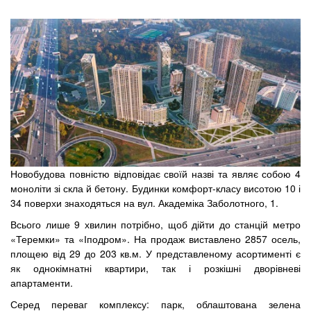
Новобудова повністю відповідає своїй назві та являє собою 4
моноліти зі скла й бетону. Будинки комфорт-класу висотою 10 і
34 поверхи знаходяться на вул. Академіка Заболотного, 1.
Всього лише 9 хвилин потрібно, щоб дійти до станцій метро
«Теремки» та «Іподром». На продаж виставлено 2857 осель,
площею від 29 до 203 кв.м. У представленому асортименті є
як однокімнатні квартири, так і розкішні дворівневі
апартаменти.
Серед переваг комплексу: парк, облаштована зелена