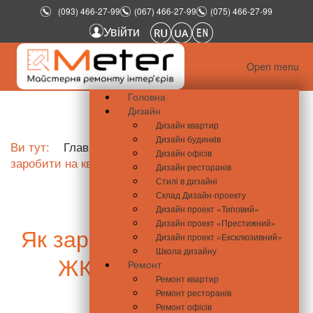
(093) 466-27-99
(067) 466-27-99
(075) 466-27-99
Увійти
Open menu
Головна
Дизайн
Дизайн квартир
Дизайн будинків
Ви тут:
Главная
Новини нерухомості
Як
Дизайн офісів
заробити на квартирі в ЖК «Метрополіс»?
Дизайн ресторанів
Стилі в дизайні
Склад Дизайн-проекту
Дизайн проект «Типовий»
Дизайн проект «Престижний»
Як заробити на квартирі в
Дизайн проект «Ексклюзивний»
Школа дизайну
ЖК «Метрополіс»?
Ремонт
Ремонт квартир
Ремонт ресторанів
Ремонт офісів