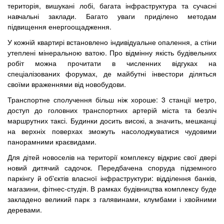
територія, вишукані лобі, багата інфраструктура та сучасні
навчальні заклади. Багато уваги приділено методам
підвищення енергоощадження.
У кожній квартирі встановлено індивідуальне опалення, а стіни
утеплені мінеральною ватою. Про відмінну якість будівельних
робіт можна прочитати в численних відгуках на
спеціалізованих форумах, де майбутні інвестори діляться
своїми враженнями від новобудови.
Транспортне сполучення більш ніж хороше: 3 станції метро,
доступ до головних транспортних артерій міста та безліч
маршрутних таксі. Будинки досить високі, а значить, мешканці
на верхніх поверхах зможуть насолоджуватися чудовими
панорамними краєвидами.
Для дітей новоселів на території комплексу відкриє свої двері
новий дитячий садочок. Передбачена споруда підземного
паркінгу й об'єктів власної інфраструктури: відділення банків,
магазини, фітнес-студія. В рамках будівництва комплексу буде
закладено великий парк з галявинами, клумбами і хвойними
деревами.