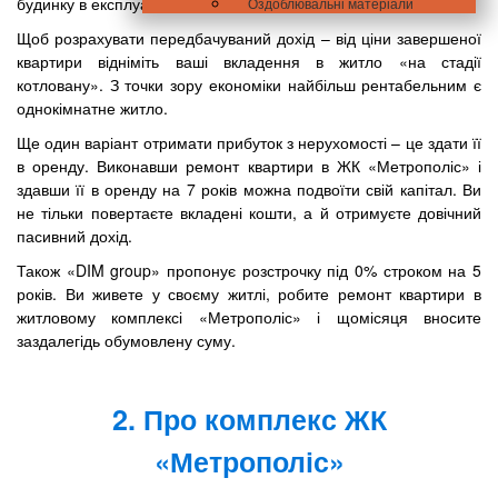
будинку в експлуатацію.
Оздоблювальні матеріали
Щоб розрахувати передбачуваний дохід – від ціни завершеної
квартири відніміть ваші вкладення в житло «на стадії
котловану». З точки зору економіки найбільш рентабельним є
однокімнатне житло.
Ще один варіант отримати прибуток з нерухомості – це здати її
в оренду. Виконавши ремонт квартири в ЖК «Метрополіс» і
здавши її в оренду на 7 років можна подвоїти свій капітал. Ви
не тільки повертаєте вкладені кошти, а й отримуєте довічний
пасивний дохід.
Також «DIM group» пропонує розстрочку під 0% строком на 5
років. Ви живете у своєму житлі, робите ремонт квартири в
житловому комплексі «Метрополіс» і щомісяця вносите
заздалегідь обумовлену суму.
2. Про комплекс ЖК
«Метрополіс»