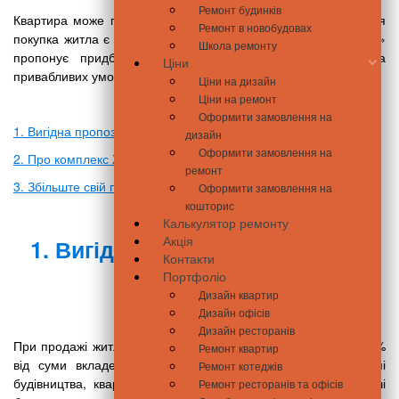
Ремонт будинків
Квартира може приносити непоганий прибуток, однак не вся
Ремонт в новобудовах
покупка житла є хорошою інвестицією. Компанія «DIM group»
Школа ремонту
пропонує придбати нерухомість в ЖК «Метрополіс» на
Ціни
привабливих умовах.
Ціни на дизайн
Ціни на ремонт
Зміст
Оформити замовлення на
1. Вигідна пропозиція від «DIM group»
дизайн
Оформити замовлення на
2. Про комплекс ЖК «Метрополіс»
ремонт
3. Збільште свій прибуток з МЕТЕР
Оформити замовлення на
кошторис
Калькулятор ремонту
Акція
1. Вигідна пропозиція від «DIM
Контакти
group»
Портфоліо
Дизайн квартир
Дизайн офісів
Дизайн ресторанів
При продажі житла в даному комплексі ви повертаєте до 50%
Ремонт квартир
від суми вкладень. Річ у тому, що на початковому етапі
Ремонт котеджів
будівництва, квартири завжди дешевше, ніж в момент здачі
Ремонт ресторанів та офісів