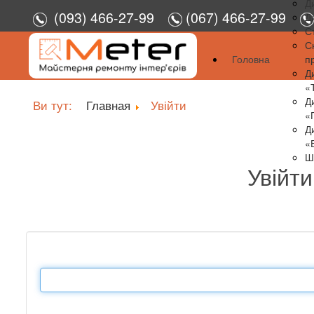
Д
(093) 466-27-99
(067) 466-27-99
Д
С
С
Головна
п
Д
«
Д
Ви тут:
Главная
Увійти
«
Д
«
Ш
Увійти