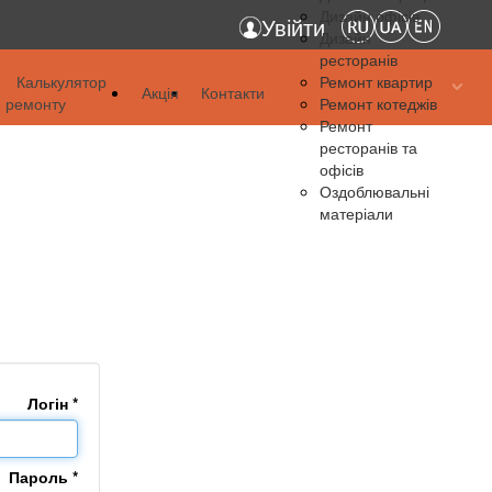
Дизайн офісів
Увійти
Дизайн
ресторанів
я
Калькулятор
Ремонт квартир
Акція
Контакти
ремонту
Ремонт котеджів
я
Ремонт
ресторанів та
я
офісів
Оздоблювальні
матеріали
Логін
*
Пароль
*