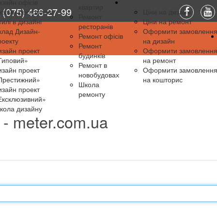
изайн офісів
Ціни
квартир
(075) 466-27-99
изайн ресторанів
Ціни на дизайн
Ремонт
тилі в дизайні
Ціни на ремонт
ресторанів
клад Дизайн-
Оформити замовленн
Ремонт офісів
роекту
на дизайн
Ремонт
изайн проект
Оформити замовленн
будинків
Типовий»
на ремонт
Ремонт в
изайн проект
Оформити замовленн
новобудовах
Престижний»
на кошторис
Школа
изайн проект
ремонту
Ексклюзивний»
кола дизайну
 - meter.com.ua