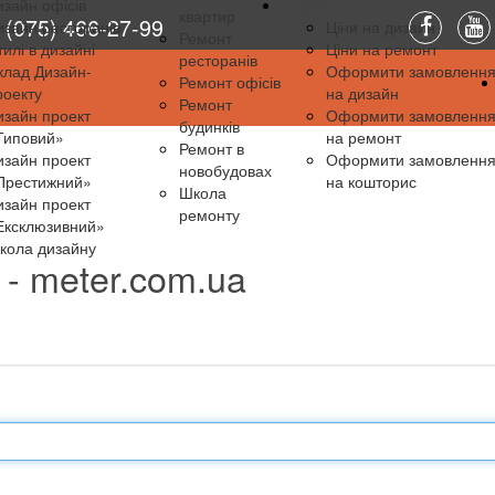
изайн офісів
Ціни
квартир
(075) 466-27-99
изайн ресторанів
Ціни на дизайн
Ремонт
тилі в дизайні
Ціни на ремонт
ресторанів
клад Дизайн-
Оформити замовленн
Ремонт офісів
роекту
на дизайн
Ремонт
изайн проект
Оформити замовленн
будинків
Типовий»
на ремонт
Ремонт в
изайн проект
Оформити замовленн
новобудовах
Престижний»
на кошторис
Школа
изайн проект
ремонту
Ексклюзивний»
кола дизайну
 - meter.com.ua