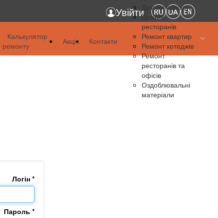
Дизайн офісів
Увійти
Дизайн
ресторанів
я
Калькулятор
Ремонт квартир
Акція
Контакти
ремонту
Ремонт котеджів
я
Ремонт
ресторанів та
я
офісів
Оздоблювальні
матеріали
Логін
*
Пароль
*