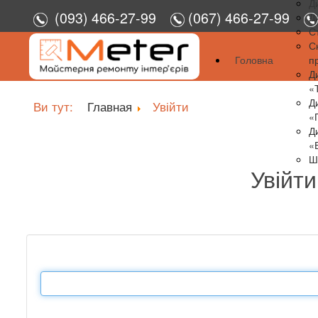
Д
(093) 466-27-99
(067) 466-27-99
Д
С
С
Головна
п
Д
«
Д
Ви тут:
Главная
Увійти
«
Д
«
Ш
Увійти