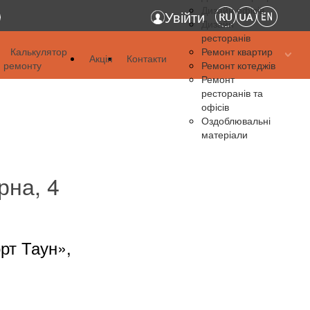
Дизайн офісів
Увійти
Дизайн
ресторанів
я
Калькулятор
Ремонт квартир
Акція
Контакти
ремонту
Ремонт котеджів
я
Ремонт
ресторанів та
я
офісів
Оздоблювальні
матеріали
рна, 4
рт Таун»,