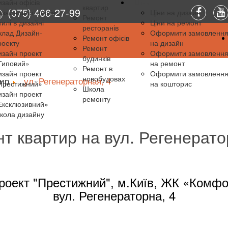
изайн офісів
Ціни
квартир
(075) 466-27-99
изайн ресторанів
Ціни на дизайн
Ремонт
тилі в дизайні
Ціни на ремонт
ресторанів
клад Дизайн-
Оформити замовленн
Ремонт офісів
роекту
на дизайн
Ремонт
изайн проект
Оформити замовленн
будинків
Типовий»
на ремонт
Ремонт в
изайн проект
Оформити замовленн
новобудовах
тир
ул. Регенераторная, 4
Престижний»
на кошторис
Школа
изайн проект
ремонту
Ексклюзивний»
кола дизайну
т квартир на вул. Регенерато
роект "Престижний", м.Київ, ЖК «Комфо
вул. Регенераторна, 4