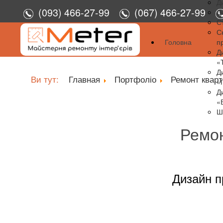
Д
(093) 466-27-99
(067) 466-27-99
Д
С
С
Головна
п
Д
«
Д
Ви тут:
Главная
Портфоліо
Ремонт квар
«
Д
«
Ш
Ремон
Дизайн п