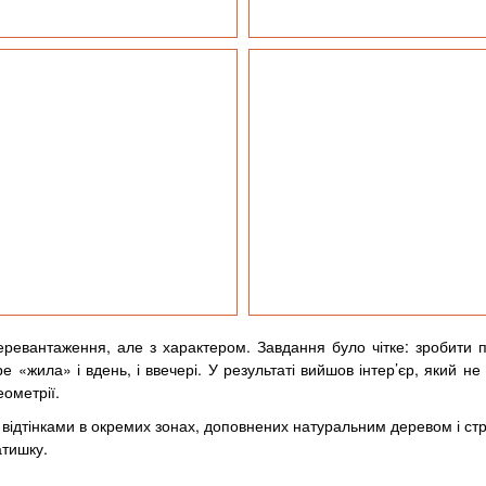
перевантаження, але з характером. Завдання було чітке: зробити п
 «жила» і вдень, і ввечері. У результаті вийшов інтер’єр, який не
ометрії.
и відтінками в окремих зонах, доповнених натуральним деревом і с
атишку.