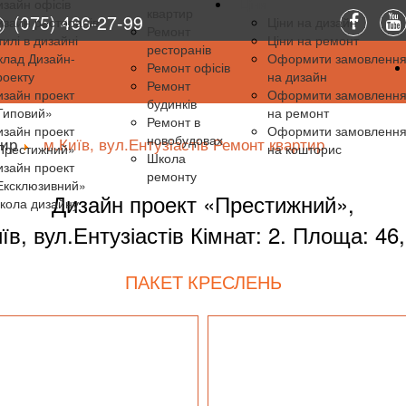
изайн офісів
Ціни
квартир
(075) 466-27-99
изайн ресторанів
Ціни на дизайн
Ремонт
тилі в дизайні
Ціни на ремонт
ресторанів
клад Дизайн-
Оформити замовленн
Ремонт офісів
роекту
на дизайн
Ремонт
изайн проект
Оформити замовленн
будинків
Типовий»
на ремонт
Ремонт в
изайн проект
Оформити замовленн
новобудовах
тир
м.Київ, вул.Ентузіастів Ремонт квартир
Престижний»
на кошторис
Школа
изайн проект
ремонту
Ексклюзивний»
Дизайн проект «
Престижний
»,
кола дизайну
їв, вул.Ентузіастів Кімнат: 2. Площа: 46
ПАКЕТ КРЕСЛЕНЬ