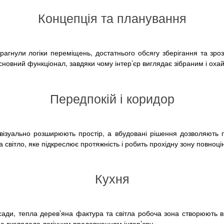
Концепція та планування
рагнули логіки переміщень, достатнього обсягу зберігання та зро
основний функціонал, завдяки чому інтер’єр виглядає зібраним і оха
Передпокій і коридор
візуально розширюють простір, а вбудовані рішення дозволяють 
 та світло, яке підкреслює протяжність і робить прохідну зону повноц
Кухня
ади, тепла дерев’яна фактура та світла робоча зона створюють ві
, а виглядала логічним продовженням інтер’єру.