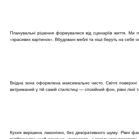
Планувальні рішення формувалися від сценаріїв життя. Ми п
«красивих картинок». Вбудовані меблі та ніші беруть на себе 
Вхідна зона оформлена максимально чисто. Світлі поверхні 
витриманий у тій самій стилістиці — спокійний фон, рівні лінії
Кухня вирішена лаконічно, без декоративного шуму. Рівні фас
підібрані так, щоб кухня не «випадала» з загального простору