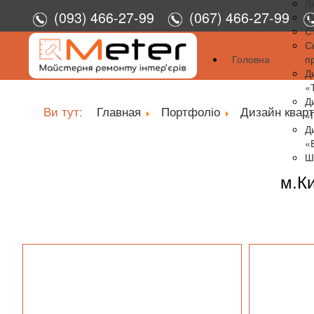
Д
(093) 466-27-99
(067) 466-27-99
Д
С
С
Головна
п
Д
«
Д
Ви тут:
Главная
Портфоліо
Дизайн квар
«
Д
«
Ш
м.Ки