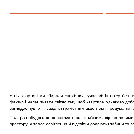
У цій квартирі ми збирали спокійний сучасний інтер’єр без 
фактур і налаштувати світло так, щоб квартира однаково добре
виглядає нудно — завдяки грамотним акцентам і продуманій ге
Палітра побудована на світлих тонах із м’якими сіро-зеленим
простору, а тепле освітлення й підсвітки додають глибини та з