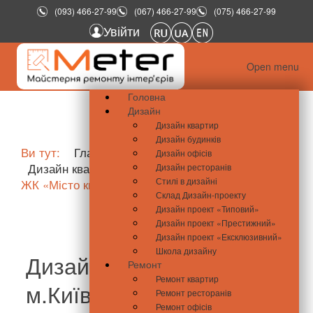
(093) 466-27-99
(067) 466-27-99
(075) 466-27-99
Увійти
Open menu
Головна
Дизайн
Дизайн квартир
Дизайн будинків
Ви тут:
Главная
Портфоліо
Дизайн офісів
Дизайн квартир
Дизайн проект "Типовий"
Дизайн ресторанів
Стилі в дизайні
ЖК «Місто квітів»
Склад Дизайн-проекту
Дизайн проект «Типовий»
Дизайн проект «Престижний»
Дизайн проект «Ексклюзивний»
Школа дизайну
Дизайн проект "Типовий"
Ремонт
Ремонт квартир
м.Київ, ЖК «Місто квітів»
Ремонт ресторанів
Ремонт офісів