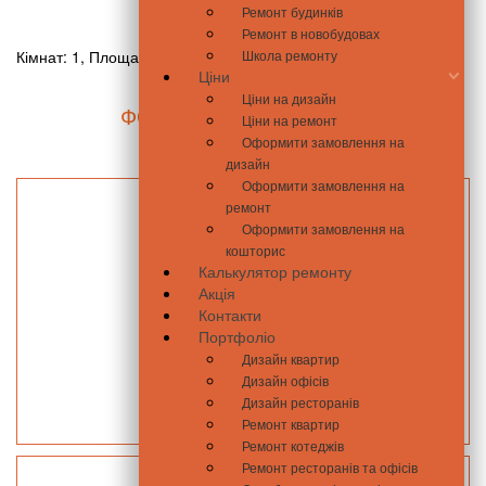
Ремонт будинків
Ремонт в новобудовах
Кімнат: 1, Площа: 40.3 м2
Школа ремонту
Ціни
Ціни на дизайн
ФОТО ПІСЛЯ РЕМОНТУ
Ціни на ремонт
Оформити замовлення на
дизайн
Оформити замовлення на
ремонт
Оформити замовлення на
кошторис
Калькулятор ремонту
Акція
Контакти
Портфоліо
Дизайн квартир
Дизайн офісів
Дизайн ресторанів
Ремонт квартир
Ремонт котеджів
Ремонт ресторанів та офісів