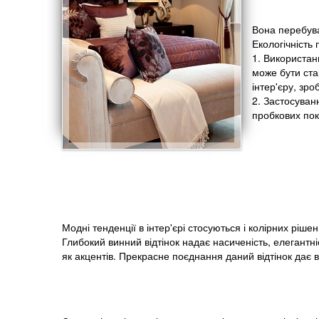
Вона перебува
Екологічність
1. Використан
може бути ста
інтер'єру, зро
2. Застосуван
пробкових пок
Модні тенденції в інтер'єрі стосуються і колірних рі
Глибокий винний відтінок надає насиченість, елегантн
як акцентів. Прекрасне поєднання даний відтінок дає в