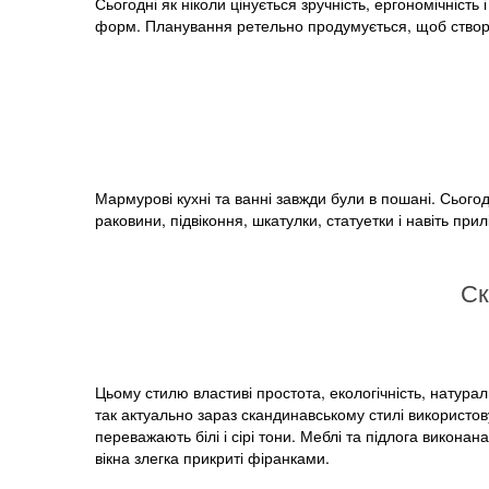
Сьогодні як ніколи цінується зручність, ергономічність
форм. Планування ретельно продумується, щоб створи
Мармурові кухні та ванні завжди були в пошані. Сього
раковини, підвіконня, шкатулки, статуетки і навіть прил
Ск
Цьому стилю властиві простота, екологічність, натураль
так актуально зараз скандинавському стилі використов
переважають білі і сірі тони. Меблі та підлога виконан
вікна злегка прикриті фіранками.