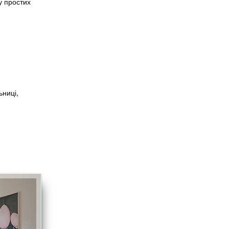
у простих
ьниці,