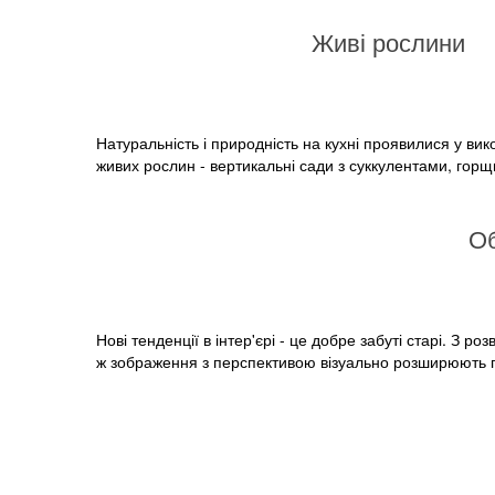
Живі рослини
Натуральність і природність на кухні проявилися у вико
живих рослин - вертикальні сади з суккулентами, горщ
Об
Нові тенденції в інтер'єрі - це добре забуті старі. З
ж зображення з перспективою візуально розширюють 