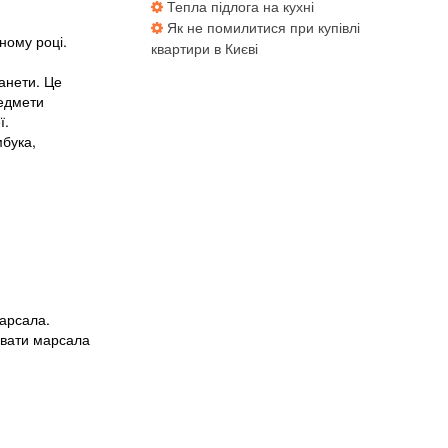
Тепла підлога на кухні
Як не помилитися при купівлі
ному році.
квартири в Києві
анети. Це
редмети
ї.
мбука,
марсала.
вувати марсала