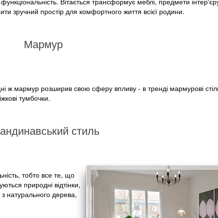
 і функціональність. Вітається трансформує меблі, предмети інтер'єр
ти зручний простір для комфортного життя всієї родини.
Мармур
дні ж мармур розширив свою сферу впливу - в тренді мармурові стіл
іжкові тумбочки.
андинавський стиль
ність, тобто все те, що
уються природні відтінки,
а з натурального дерева,