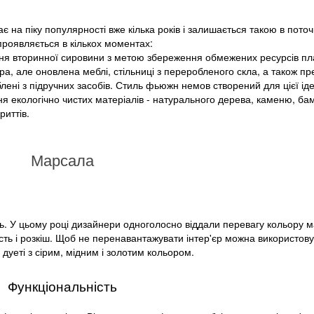
є на піку популярності вже кілька років і залишається такою в поточ
 проявляється в кількох моментах:
ня вторинної сировини з метою збереження обмежених ресурсів пл
ра, але оновлена ​​меблі, стільниці з переробленого скла, а також п
блені з підручних засобів. Стиль фьюжн немов створений для цієї іде
ня екологічно чистих матеріалів - натурального дерева, каменю, ба
риттів.
Марсала
шень. У цьому році дизайнери одноголосно віддали перевагу кольору 
ість і розкіш. Щоб не перенавантажувати інтер'єр можна використо
 дуеті з сірим, мідним і золотим кольором.
Функціональність