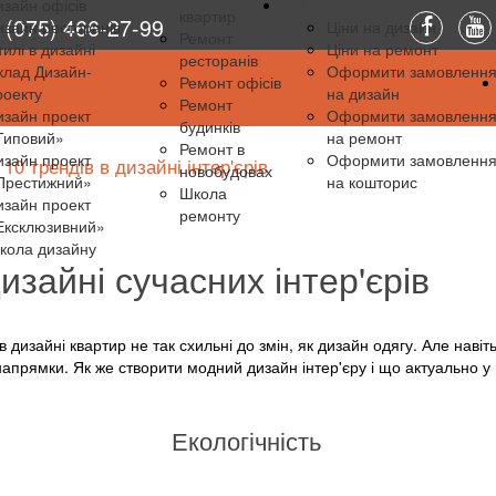
изайн офісів
Ціни
квартир
(075) 466-27-99
изайн ресторанів
Ціни на дизайн
Ремонт
тилі в дизайні
Ціни на ремонт
ресторанів
клад Дизайн-
Оформити замовленн
Ремонт офісів
роекту
на дизайн
Ремонт
изайн проект
Оформити замовленн
будинків
Типовий»
на ремонт
Ремонт в
изайн проект
Оформити замовленн
10 трендів в дизайні інтер'єрів
новобудовах
Престижний»
на кошторис
Школа
изайн проект
ремонту
Ексклюзивний»
кола дизайну
изайні сучасних інтер'єрів
 дизайні квартир не так схильні до змін, як дизайн одягу. Але навіть 
 напрямки. Як же створити модний дизайн інтер'єру і що актуально у
Екологічність