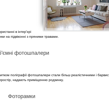
ристанні в інтер'єрі
ики на підвіконні з пряними травами.
'ємні фотошпалери
 розвитком поліграфії фотошпалери стали більш реалістичними і барви
простір, надають приміщенню родзинку.
Фоторамки