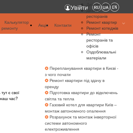
Дизайн офісів
Увійти
Дизайн
ресторанів
я
Калькулятор
Ремонт квартир
Акція
Контакти
ремонту
Ремонт котеджів
я
Ремонт
ресторанів та
я
офісів
Оздоблювальні
матеріали
Перепланування квартири в Києві -
з чого почати
Ремонт квартири під здачу в
оренду
тут є свої
Підготовка квартири до відключень
 наш час?
світла та тепла
Газовий котел для квартири Київ –
монтаж автономного опалення
Розрахунок та монтаж інверторної
системи автономного
електроживлення