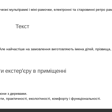
зні мультірамкі і міні-рамочки, електронні та старовинні ретро ра
Текст
 Але найчастіше на замовлення виготовляють імена дітей, прізвища,
и екстер'єру в приміщенні
азони з деревами.
ти, практичності, екологічності, комфорту і функціональності.