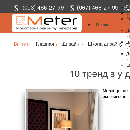
Д
(093) 466-27-99
(067) 466-27-99
Д
С
С
Головна
п
Д
«
Д
Ви тут:
Главная
Дизайн
Школа дизайну
«
Д
«
Ш
10 трендів у д
Модні тренди в
особливості і