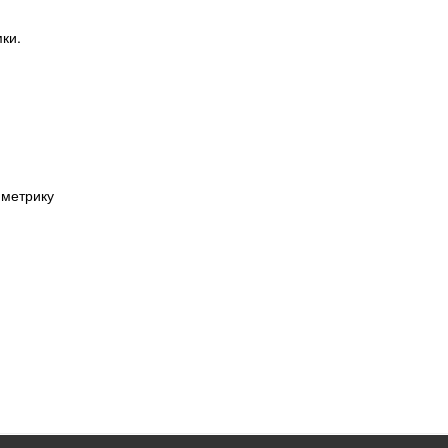
мки.
 метрику