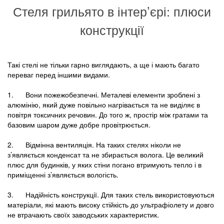
Стеля грильято в інтер’єрі: плюси
конструкції
Такі стелі не тільки гарно виглядають, а ще і мають багато
переваг перед іншими видами.
1. Вони пожежобезпечні. Металеві елементи зроблені з
алюмінію, який дуже повільно нагрівається та не виділяє в
повітря токсичних речовин. До того ж, простір між гратами та
базовим шаром дуже добре провітрюється.
2. Відмінна вентиляція. На таких стелях ніколи не
з’являється конденсат та не збирається волога. Це великий
плюс для будинків, у яких стіни погано втримують тепло і в
приміщенні з’являється вологість.
3. Надійність конструкції. Для таких стель використовуються
матеріали, які мають високу стійкість до ультрафіолету и довго
не втрачають своїх заводських характеристик.