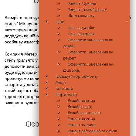
Ремонт будинків
Ремонт в новобудовах
Школа ремонту
Ви мрієте про чудовий інтер'єр, який відображатиме ваш смак і
Ціни
стиль? Ми пропонуємо відмінний спосіб удосконалення будь-
Ціни на дизайн
якого приміщення – встановлення стель грильято. Ці стелі
Ціни на ремонт
додадуть вашій оселі затишок і комфорт, а також створять
Оформити замовлення на
особливу атмосферу.
дизайн
Оформити замовлення на
Компанія Метер з гордістю надає послуги зі встановлення
ремонт
стель грильято у Києві. Наша команда професіоналів готова
Оформити замовлення на
допомогти вам створити затишний та стильний будинок, який
кошторис
буде відповідати вашим уподобанням та вимогам. Ми
Калькулятор ремонту
пропонуємо великий вибір кольорів та фактур, що дозволяє
Акція
створити унікальний дизайн для кожного клієнта.Спочатку
Контакти
такий варіант облицювання використовували в офісах і
Портфоліо
торгових центрах. Але дуже швидко ці стелі почали
Дизайн квартир
використовувати і в житлових приміщеннях.
Дизайн офісів
Дизайн ресторанів
Ремонт квартир
Особливості конструкції
Ремонт котеджів
Ремонт ресторанів та офісів