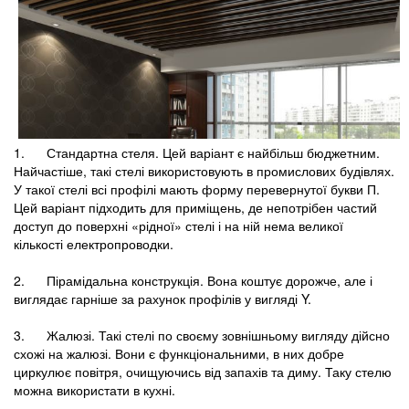
1. Стандартна стеля. Цей варіант є найбільш бюджетним.
Найчастіше, такі стелі використовують в промислових будівлях.
У такої стелі всі профілі мають форму перевернутої букви П.
Цей варіант підходить для приміщень, де непотрібен частий
доступ до поверхні «рідної» стелі і на ній нема великої
кількості електропроводки.
2. Пірамідальна конструкція. Вона коштує дорожче, але і
виглядає гарніше за рахунок профілів у вигляді Y.
3. Жалюзі. Такі стелі по своєму зовнішньому вигляду дійсно
схожі на жалюзі. Вони є функціональними, в них добре
циркулює повітря, очищуючись від запахів та диму. Таку стелю
можна використати в кухні.