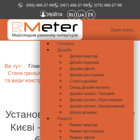
(093) 466-27-99
(067) 466-27-99
(075) 466-27-99
Увійти
Open menu
Головна
Дизайн
Дизайн квартир
Дизайн будинків
Ви тут:
Главная
Дизайн
Школа дизайну
Дизайн офісів
Стеля грильято в інтер’єрі квартири: особливості
Дизайн ресторанів
та види конструкцій, плюси і мінуси
Стилі в дизайні
Склад Дизайн-проекту
Дизайн проект «Типовий»
Дизайн проект «Престижний»
Дизайн проект «Ексклюзивний»
Установка стель грильято у
Школа дизайну
Ремонт
Києві - створіть затишний
Ремонт квартир
Ремонт ресторанів
будинок з нами
Ремонт офісів