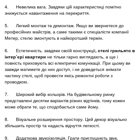
4. Невелика вага. Завдяки цій характеристиці помітно
знижується навантаження на перекриття.
5. Легкий монтаж та демонтаж. Якщо ви звернетеся до
професійних майстрів, а саме такими є спеціалісти компанії
Метер, стелю змонтують в найкоротший термін.
6. Естетичність. завдяки своїй конструкції
, стелі грильято в
інтер’єрі квартири
не тільки гарно виглядають, а ще і
повність приховують всі електричні комунікації. При цьому ви
завжди матимете до них доступ, і не доведеться знімати
частину стелі, щоб провести якісь ремонтні роботи з
проводкою.
7. Широкий вибір кольорів. На будівельному ринку
представлені десятки варіантів різних відтінків, тому кожен
може обрати те, що сподобається саме йому.
8. Візуальне розширення простору. Цей декор візуально
збільшить простір та надасть відчуття легкості.
9. Додаткова звукоізоляція. Грати приглушують звук,