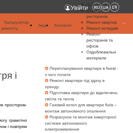
Дизайн офісів
Увійти
Дизайн
ресторанів
я
Калькулятор
Ремонт квартир
Акція
Контакти
ремонту
Ремонт котеджів
я
Ремонт
ресторанів та
я
офісів
Оздоблювальні
матеріали
Перепланування квартири в Києві -
ря і
з чого почати
Ремонт квартири під здачу в
оренду
Підготовка квартири до відключень
світла та тепла
нім простором.
Газовий котел для квартири Київ –
монтаж автономного опалення
Розрахунок та монтаж інверторної
могу грамотно
системи автономного
лом і повітрям
електроживлення