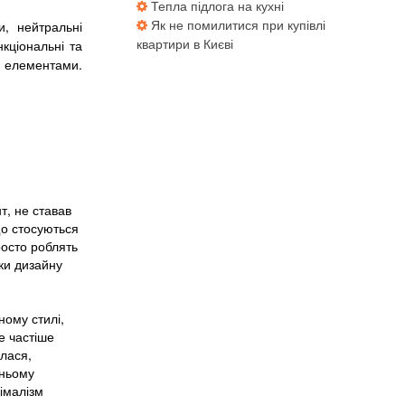
Тепла підлога на кухні
Як не помилитися при купівлі
и, нейтральні
квартири в Києві
кціональні та
и елементами.
т, не ставав
що стосуються
росто роблять
зки дизайну
ному стилі,
е частіше
илася,
жньому
імалізм