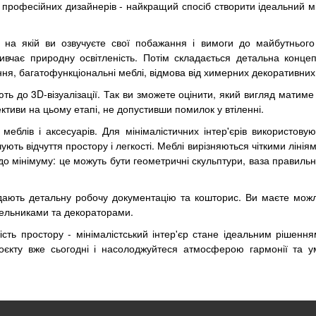
 професійних дизайнерів - найкращий спосіб створити ідеальний мі
, на якій ви озвучуєте свої побажання і вимоги до майбутньог
ивчає природну освітленість. Потім складається детальна концеп
ння, багатофункціональні меблі, відмова від химерних декоративних
ь до 3D-візуалізації. Так ви зможете оцінити, який вигляд матиме 
рективи на цьому етапі, не допустивши помилок у втіленні.
 меблів і аксесуарів. Для мінімалістичних інтер'єрів використову
ють відчуття простору і легкості. Меблі вирізняються чіткими лінія
до мінімуму: це можуть бути геометричні скульптури, ваза правиль
дають детальну робочу документацію та кошторис. Ви маєте можл
вельниками та декораторами.
ність простору - мінімалістський інтер'єр стане ідеальним рішенн
оєкту вже сьогодні і насолоджуйтеся атмосферою гармонії та 