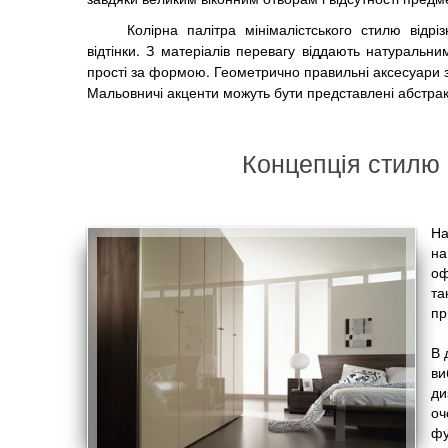
Колірна палітра мінімалістського стилю відрі
відтінки. З матеріалів перевагу віддають натуральн
прості за формою. Геометрично правильні аксесуари 
Мальовничі акценти можуть бути представлені абстра
Концепція стилю м
На
на
оф
та
пр
В 
ви
ди
оч
фу