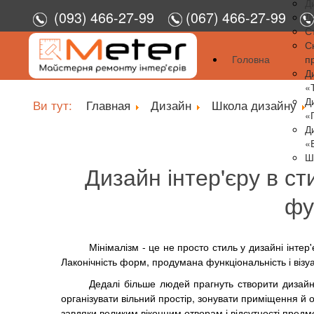
Д
(093) 466-27-99
(067) 466-27-99
Д
С
С
Головна
п
Д
«
Д
Ви тут:
Главная
Дизайн
Школа дизайну
«
Д
«
Ш
Дизайн інтер'єру в сти
фу
Мінімалізм - це не просто стиль у дизайні інтер
Лаконічність форм, продумана функціональність і візуал
Дедалі більше людей прагнуть створити дизайн-
організувати вільний простір, зонувати приміщення й 
завдяки великим віконним отворам і відсутності предм