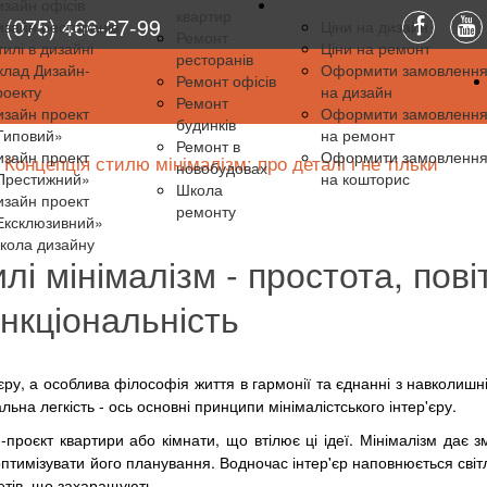
изайн офісів
Ціни
квартир
(075) 466-27-99
изайн ресторанів
Ціни на дизайн
Ремонт
тилі в дизайні
Ціни на ремонт
ресторанів
клад Дизайн-
Оформити замовленн
Ремонт офісів
роекту
на дизайн
Ремонт
изайн проект
Оформити замовленн
будинків
Типовий»
на ремонт
Ремонт в
изайн проект
Оформити замовленн
Концепція стилю мінімалізм: про деталі і не тільки
новобудовах
Престижний»
на кошторис
Школа
изайн проект
ремонту
Ексклюзивний»
кола дизайну
лі мінімалізм - простота, повіт
нкціональність
'єру, а особлива філософія життя в гармонії та єднанні з навколиш
ьна легкість - ось основні принципи мінімалістського інтер'єру.
проєкт квартири або кімнати, що втілює ці ідеї. Мінімалізм дає з
оптимізувати його планування. Водночас інтер'єр наповнюється світ
етів, що захаращують.