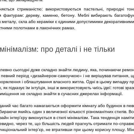
зняється стриманістю: використовуються пастельні, природні тон
им фактурам: дереву, каменю, бетону. Меблі вибирають багатофун
з металу, скла або кераміки є єдиними допустимими декоративним
ктними полотнами в лаконічних рамах.
інімалізм: про деталі і не тільки
певно сьогодні дуже складно знайти людину, яка, починаючи ремон
 певний період «дизайнером-самоучкою» і не вирішував питання, 
ормлення і облаштування власного житла. Одні в цьому випадку п
к, як підказує їм інтуїція, інші ж використовують чиїсь ідеї: готові зра
иміщення не складно знайти в сучасних джерелах інформації.
даний час багато намагаються оформити кімнату або будинок в пев
бираючи якийсь один з величезної кількості різноманітних стилів. Вс
зайн інтер'єру виконується в стилі мінімалізм. Така тенденція наміт
евидно, через те, що більшість людей прагнуть отримати по-справ
нкціональний інтер'єр, не втративши при цьому корисну площу. Мін