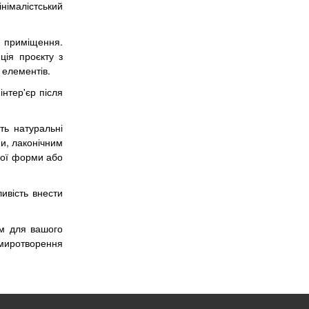
німалістський
о приміщення.
ція проєкту з
 елементів.
інтер'єр після
ють натуральні
ми, лаконічним
ної форми або
ивість внести
ям для вашого
умиротворення