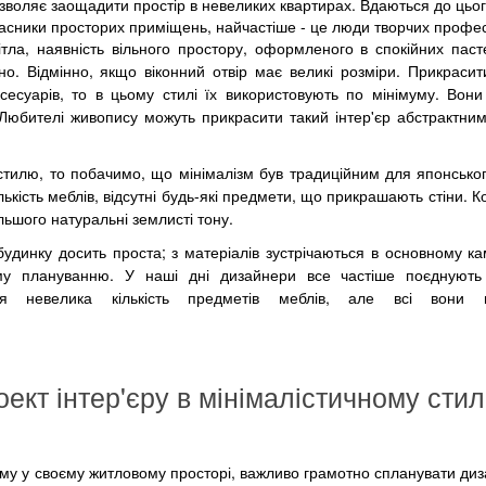
зволяє заощадити простір в невеликих квартирах. Вдаються до цьог
асники просторих приміщень, найчастіше - це люди творчих профес
вітла, наявність вільного простору, оформленого в спокійних паст
кно. Відмінно, якщо віконний отвір має великі розміри. Прикраси
есуарів, то в цьому стилі їх використовують по мінімуму. Вони
 Любителі живопису можуть прикрасити такий інтер'єр абстрактни
тилю, то побачимо, що мінімалізм був традиційним для японського
лькість меблів, відсутні будь-які предмети, що прикрашають стіни. К
ьшого натуральні землисті тону.
удинку досить проста; з матеріалів зустрічаються в основному кам
ому плануванню. У наші дні дизайнери все частіше поєднують 
ься невелика кількість предметів меблів, але всі вони 
ект інтер'єру в мінімалістичному стил
ізму у своєму житловому просторі, важливо грамотно спланувати ди