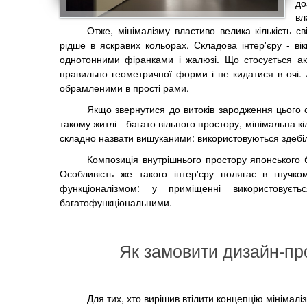
до
вл
Отже, мінімалізму властиво велика кількість с
рідше в яскравих кольорах. Складова інтер'єру - ві
однотонними фіранками і жалюзі. Що стосується акс
правильно геометричної форми і не кидатися в очі.
обрамленими в прості рами.
Якщо звернутися до витоків зародження цього с
такому житлі - багато вільного простору, мінімальна кі
складно назвати вишуканими: використовуються здебіл
Композиція внутрішнього простору японського б
Особливість же такого інтер'єру полягає в гнучк
функціоналізмом: у приміщенні використовуєт
багатофункціональними.
Як замовити дизайн-про
Для тих, хто вирішив втілити концепцію мінімал