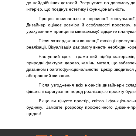
до найдрібніших деталей. Звернутися по допомогу до
інтер'єр, що поєднує естетику і функціональність.
Процес починається з первинної консультації
Дизайнер оцінює розміри й особливості простору, в
урахуванням принципів мінімалізму: відкрите планува
Після затвердження концепції фахівці приступают
реалізації. Візуалізація дає змогу внести необхідні ко
Наступний крок - грамотний підбір матеріалів,
природні фактури: дерево, камінь, метал, що забезпечу
дизайном і багатофункціональністю. Декор зводиться 
абстрактний живопис.
Після узгодження всіх нюансів дизайнери скла
фінальні коригування перед реалізацією проєкту буді
Якщо ви цінуєте простір, світло і функціональ
будинку. Замовте розробку професійного дизайн-пр
щодня!