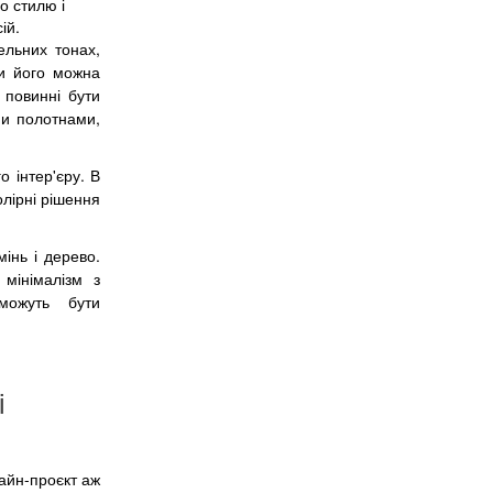
о стилю і
ій.
ельних тонах,
ти його можна
 повинні бути
ми полотнами,
 інтер'єру. В
олірні рішення
інь і дерево.
мінімалізм з
можуть бути
і
зайн-проєкт аж