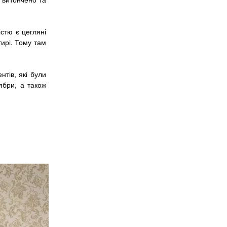
стю є цегляні
тирі. Тому там
тів, які були
ябри, а також