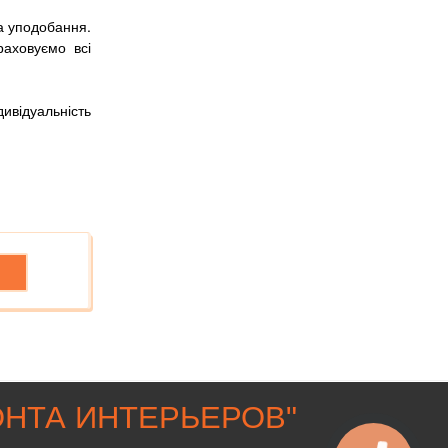
а уподобання.
раховуємо всі
дивідуальність
НТА ИНТЕРЬЕРОВ
"