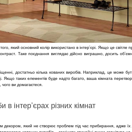
того, який основний колір використано в інтер’єрі. Якщо це світле 
контраст. Таке поєднання виглядає дійсно виграшно, досить об’ємн
іщенні, достатньо кілька кованих виробів. Наприклад, це може бу
ці. Якщо таких елементів буде надто багато, ваша кімната перетво
, чого ви домагаєтеся.
и в інтер’єрах різних кімнат
вим декором, який не створює проблем під час прибирання, адже їх
опомогою кованих виробів – замінити звичайні ручки гарнітура на 