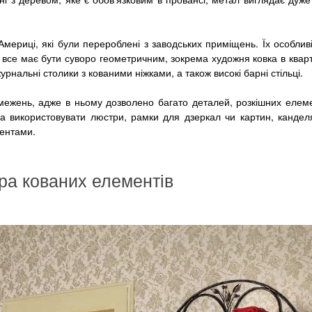
риці, які були перероблені з заводських приміщень. Їх особливі
у, все має бути суворо геометричним, зокрема художня ковка в квар
рнальні столики з кованими ніжками, а також високі барні стільці.
жень, адже в ньому дозволено багато деталей, розкішних елемен
на використовувати люстри, рамки для дзеркал чи картин, кандел
ентами.
ра кованих елементів