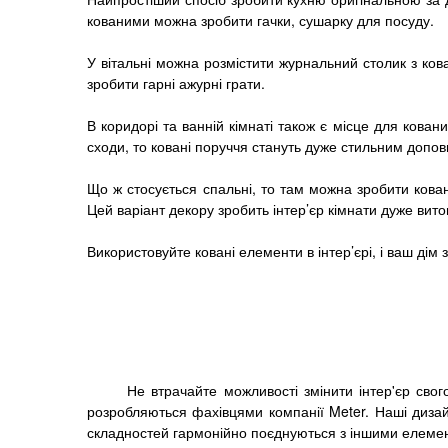
кованими можна зробити гачки, сушарку для посуду.
У вітальні можна розмістити журнальний столик з ков
зробити гарні ажурні грати.
В коридорі та ванній кімнаті також є місце для кован
сходи, то ковані поруччя стануть дуже стильним доповн
Що ж стосується спальні, то там можна зробити кова
Цей варіант декору зробить інтер’єр кімнати дуже вит
Використовуйте ковані елементи в інтер’єрі, і ваш дім
Не втрачайте можливості змінити інтер'єр свог
розробляються фахівцями компанії Meter. Наші дизай
складностей гармонійно поєднуються з іншими елемен