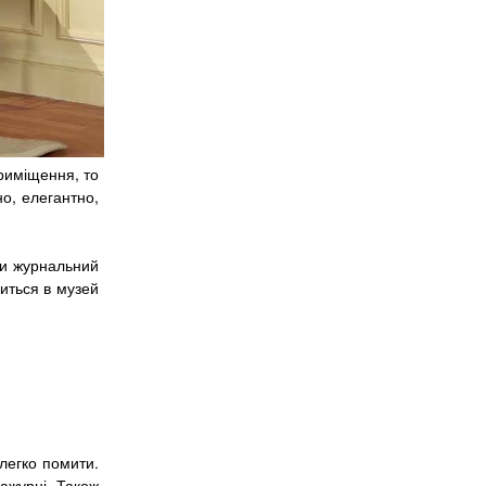
приміщення, то
о, елегантно,
ти журнальний
риться в музей
 легко помити.
ажурні. Також