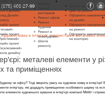
изайн офісів
Ціни
квартир
(075) 466-27-99
изайн ресторанів
Ціни на дизайн
Ремонт
тилі в дизайні
Ціни на ремонт
ресторанів
клад Дизайн-
Оформити замовленн
Ремонт офісів
роекту
на дизайн
Ремонт
изайн проект
Оформити замовленн
будинків
Типовий»
на ремонт
Ремонт в
изайн проект
Оформити замовленн
Художня ковка в інтер’єрі: використання металевих еле
новобудовах
Престижний»
на кошторис
Школа
изайн проект
ремонту
Ексклюзивний»
кола дизайну
ер'єрі: металеві елементи у р
х та приміщеннях
динку чи офісу? Тоді зверніть увагу на художню ковку в інтер'єрі! 
менти інтер'єру, які додадуть приміщенню особливого шарму та ест
вити елементи художнього кування в інтер'єрі компанії Meter і отрим