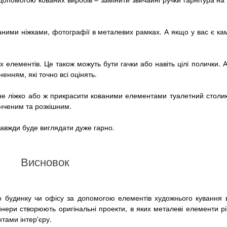
аними ніжками, фотографії в металевих рамках. А якщо у вас є кам
их елементів. Це також можуть бути гачки або навіть цілі полички. 
енням, які точно всі оцінять.
не ліжко або ж прикрасити кованими елементами туалетний столик
онченим та розкішним.
 завжди буде виглядати дуже гарно.
Висновок
о будинку чи офісу за допомогою елементів художнього кування в і
нери створюють оригінальні проекти, в яких металеві елементи р
тами інтер'єру.