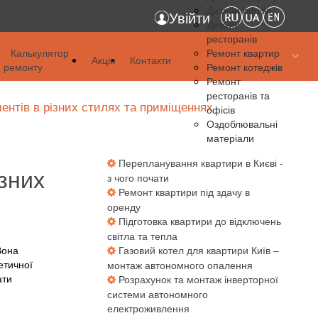
Дизайн офісів
Увійти
Дизайн
ресторанів
я
Калькулятор
Ремонт квартир
Акція
Контакти
ремонту
Ремонт котеджів
я
Ремонт
ресторанів та
я
ментів в різних стилях та приміщеннях
офісів
Оздоблювальні
матеріали
Перепланування квартири в Києві -
ізних
з чого почати
Ремонт квартири під здачу в
оренду
Підготовка квартири до відключень
світла та тепла
Вона
Газовий котел для квартири Київ –
етичної
монтаж автономного опалення
ати
Розрахунок та монтаж інверторної
системи автономного
електроживлення