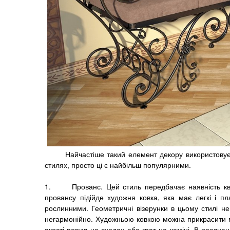
Найчастіше такий елемент декору використовуєт
стилях, просто ці є найбільш популярними.
1. Прованс. Цей стиль передбачає наявність квітк
провансу підійде художня ковка, яка має легкі і пл
рослинними. Геометричні візерунки в цьому стилі не
негармонійно. Художньою ковкою можна прикрасити ме
якості перил на сходах або грат на каміні. В поєдна