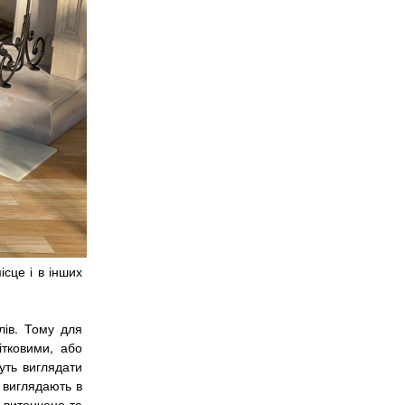
сце і в інших
лів. Тому для
ітковими, або
уть виглядати
 виглядають в
е витончено та