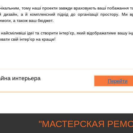
унікальним, тому наші проекти завжди враховують ваші побажання т
 дизайн, а й комплексний підхід до організації простору. Ми в
вимоги, а також ваш бюджет.
 найсміливіші ідеї та створити інтер'єр, який відображатиме вашу ін
ювати свій інтер'єр на краще!
айна интерьера
Перейти
"
МАСТЕРСКАЯ РЕМО