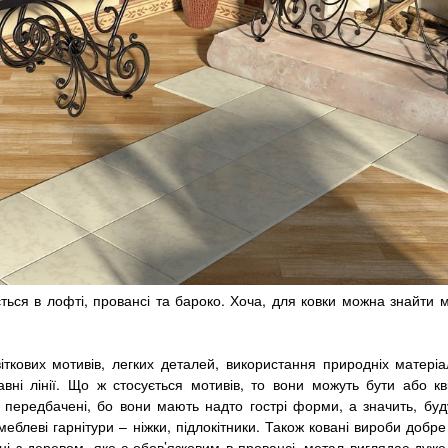
ься в лофті, провансі та бароко. Хоча, для ковки можна знайти мі
ових мотивів, легких деталей, використання природніх матеріа
авні лінії. Що ж стосується мотивів, то вони можуть бути або кв
 передбачені, бо вони мають надто гострі форми, а значить, буд
блеві гарнітури – ніжки, підлокітники. Також ковані вироби добре
нні з деревом, яке є обов’язковим в провансі, метал виглядає дуж