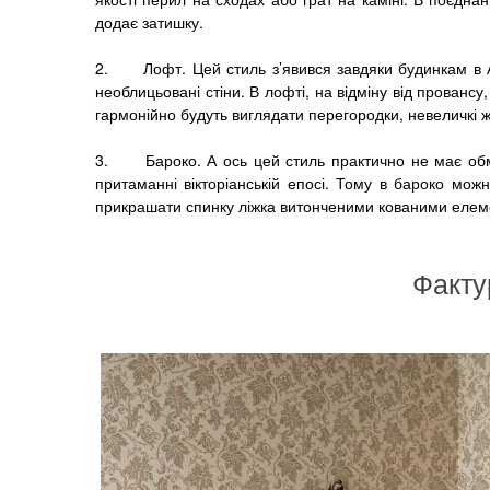
додає затишку.
2. Лофт. Цей стиль з’явився завдяки будинкам в Аме
необлицьовані стіни. В лофті, на відміну від прованс
гармонійно будуть виглядати перегородки, невеличкі жу
3. Бароко. А ось цей стиль практично не має обме
притаманні вікторіанській епосі. Тому в бароко мож
прикрашати спинку ліжка витонченими кованими елем
Факту