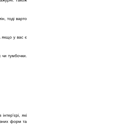
ін, тоді варто
А якщо у вас є
 чи тумбочки.
нтер'єрі, які
ізних форм та