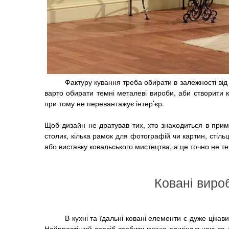
Фактуру кування треба обирати в залежності від 
варто обирати темні металеві вироби, аби створити 
при тому не перевантажує інтер’єр.
Щоб дизайн не дратував тих, хто знаходиться в прим
столик, кілька рамок для фотографій чи картин, стіль
або виставку ковальського мистецтва, а це точно не те
Ковані вироб
В кухні та їдальні ковані елементи є дуже ціка
Найпростіший спосіб зробити кухню оригінальною за д