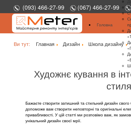
Д
(093) 466-27-99
(067) 466-27-99
Д
С
С
Головна
п
Д
«
Д
Ви тут:
Главная
Дизайн
Школа дизайну
«
Д
«
Ш
Художнє кування в інт
стиля
Бажаєте створити затишний та стильний дизайн свого бу
допоможе вам створити неповторні та оригінальні еле
привабливості. У цій статті ми розповімо вам, як замо
унікальний дизайн своєї мрії.