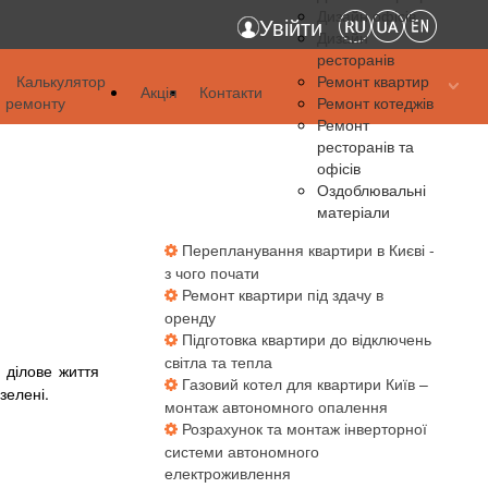
Дизайн офісів
Увійти
Дизайн
ресторанів
я
Калькулятор
Ремонт квартир
Акція
Контакти
ремонту
Ремонт котеджів
я
Ремонт
ресторанів та
я
офісів
Оздоблювальні
матеріали
Перепланування квартири в Києві -
з чого почати
Ремонт квартири під здачу в
оренду
Підготовка квартири до відключень
світла та тепла
 ділове життя
Газовий котел для квартири Київ –
зелені.
монтаж автономного опалення
Розрахунок та монтаж інверторної
системи автономного
електроживлення