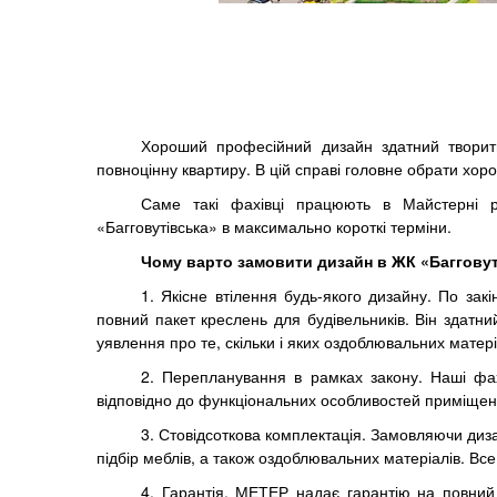
Хороший професійний дизайн здатний творити
повноцінну квартиру. В цій справі головне обрати хор
Саме такі фахівці працюють в Майстерні 
«Багговутівська» в максимально короткі терміни.
Чому варто замовити дизайн в ЖК «Багговут
1. Якісне втілення будь-якого дизайну. По зак
повний пакет креслень для будівельників. Він здатни
уявлення про те, скільки і яких оздоблювальних матері
2. Перепланування в рамках закону. Наші фа
відповідно до функціональних особливостей приміще
3. Стовідсоткова комплектація. Замовляючи диз
підбір меблів, а також оздоблювальних матеріалів. Вс
4. Гарантія. МЕТЕР надає гарантію на повний 