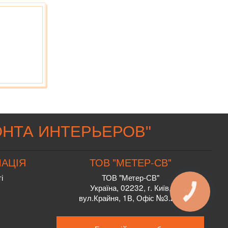
НТА ИНТЕРЬЕРОВ
"
АЦІЯ
ТОВ "МЕТЕР-СВ"
і
ТОВ "Метер-СВ"
Україна, 02232, г. Київ,
вул.Крайня, 1В, Офіс №3.2.2