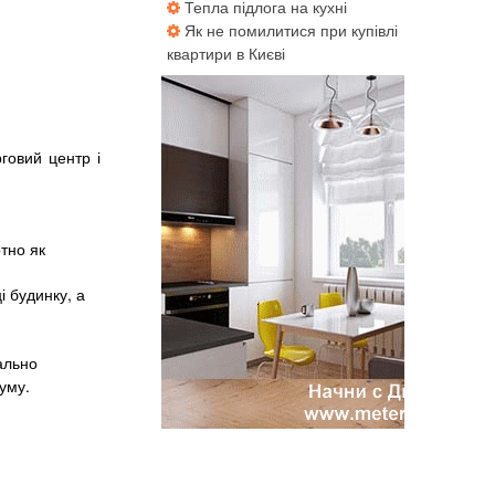
Тепла підлога на кухні
Як не помилитися при купівлі
квартири в Києві
говий центр і
тно як
 будинку, а
ально
уму.