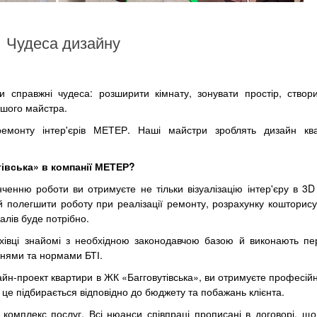
Чудеса дизайну
 справжні чудеса: розширити кімнату, зонувати простір, ство
ошого майстра.
ремонту інтер'єрів МЕТЕР. Наші майстри зроблять дизайн к
івська» в компанії МЕТЕР?
інченню роботи ви отримуєте не тільки візуалізацію інтер'єру в 3
й полегшити роботу при реалізації ремонту, розрахунку кошторису 
алів буде потрібно.
хівці знайомі з необхідною законодавчою базою й виконають п
ннями та нормами БТІ.
айн-проект квартири в ЖК «Багговутівська», ви отримуєте професій
е це підбирається відповідно до бюджету та побажань клієнта.
комплекс послуг. Всі нюанси співпраці прописані в договорі, що 