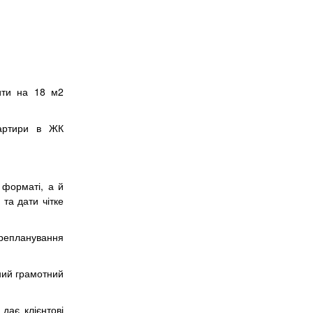
рити на 18 м2
вартири в ЖК
D форматі, а й
та дати чітке
ерепланування
ний грамотний
дає клієнтові