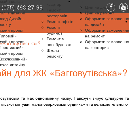
изайн офісів
Ціни
квартир
(075) 466-27-99
изайн ресторанів
Ціни на дизайн
Ремонт
тилі в дизайні
Ціни на ремонт
ресторанів
клад Дизайн-
Оформити замовленн
Ремонт офісів
роекту
на дизайн
Ремонт
изайн проект
Оформити замовленн
будинків
Типовий»
на ремонт
Ремонт в
изайн проект
Оформити замовленн
«Багговутівська»?
новобудовах
Престижний»
на кошторис
Школа
изайн проект
ремонту
Ексклюзивний»
кола дизайну
йн для ЖК «Багговутівська»?
овутівська та має однойменну назву. Навкруги вирує культурне та
д міської метушні малоповерховими будинками та великою кількістю 