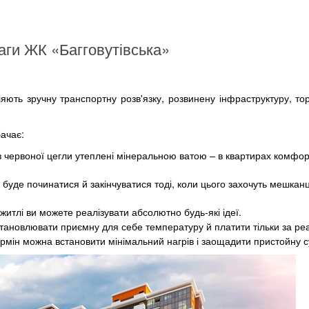
ги ЖК «Багговутівська»
ють зручну транспортну розв'язку, розвинену інфраструктуру, тор
бачає:
 з червоної цегли утеплені мінеральною ватою – в квартирах комфор
де починатися й закінчуватися тоді, коли цього захочуть мешканці
итлі ви можете реалізувати абсолютно будь-які ідеї.
становлювати приємну для себе температуру й платити тільки за ре
ермін можна встановити мінімальний нагрів і заощадити пристойну с