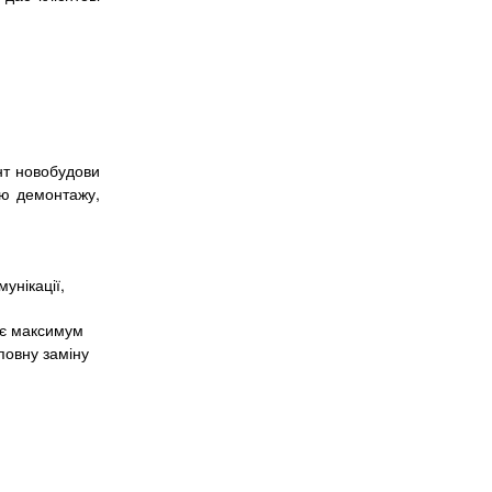
онт новобудови
тю демонтажу,
унікації,
ує максимум
повну заміну