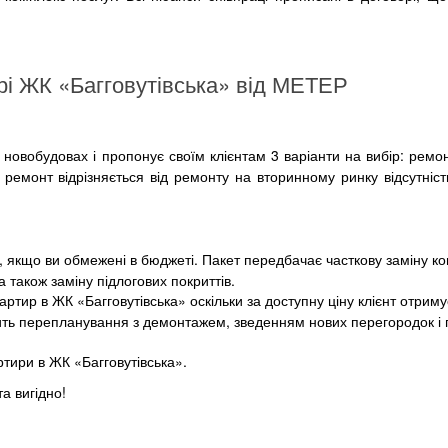
рі ЖК «Багговутівська» від МЕТЕР
в новобудовах і пропонує своїм клієнтам 3 варіанти на вибір: рем
ремонт відрізняється від ремонту на вторинному ринку відсутніс
 якщо ви обмежені в бюджеті. Пакет передбачає часткову заміну ком
також заміну підлогових покриттів.
тир в ЖК «Багговутівська» оскільки за доступну ціну клієнт отрим
тить перепланування з демонтажем, зведенням нових перегородок і 
тири в ЖК «Багговутівська».
а вигідно!