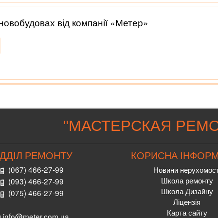
новобудовах від компанії «Метер»
"
МАСТЕРСКАЯ РЕМО
ІДДІЛ РЕМОНТУ
КОРИСНА ІНФОРМ
(067) 466-27-99
Новини нерухомост
Школа ремонту
(093) 466-27-99
Школа Дизайну
(075) 466-27-99
Ліцензія
Карта сайту
info@meter.com.ua