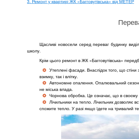
3. Ремонт у квартирі ЖК «Багговутівська» від МЕТЕР
Перева
Щасливі новосели серед переваг будинку виділя
школу.
Крім цього ремонт в ЖК «Багговутівська» перед
Утеплені фасади. Внаслідок того, що стіни
взимку, так і влітку.
Автономне опалення. Опалювальний сезон бу
не міська влада.
Чорнова обробка. Це означає, що в своєму ж
Лічильники на тепло. Лічильник дозволяє в
спожите тепло. У разі якщо їдете на тривалий т