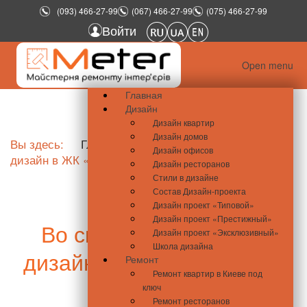
(093) 466-27-99
(067) 466-27-99
(075) 466-27-99
Войти
Open menu
Главная
Дизайн
Дизайн квартир
Дизайн домов
Вы здесь:
Главная
Во сколько обойдется
Дизайн офисов
дизайн в ЖК «Ривьера»?
Дизайн ресторанов
Стили в дизайне
Состав Дизайн-проекта
Дизайн проект «Типовой»
Дизайн проект «Престижный»
Во сколько обойдется
Дизайн проект «Эксклюзивный»
Школа дизайна
дизайн в ЖК «Ривьера»?
Ремонт
Ремонт квартир в Киеве под
ключ
Ремонт ресторанов