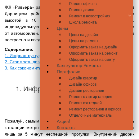
Ремонт офисов
ЖК «Ривьера» расположен на улице Малоземельная, 75, что в
Ремонт домов
Дарницком районе столицы. Это 3 дома комфорт-класса
Ремонт в новостройках
высотой в 10 этажей. Здание имеет гостевой паркинг,
Школа ремонта
индивидуальную систему отопления и закрытую территорию
Цены
от автомобилей. На сегодняшний день два дома из трёх уже
Цены на дизайн
построено и введено в эксплуатацию.
Цены на ремонт
Оформить заказ на дизайн
Содержание:
Оформить заказ на ремонт
1. Инфраструктура и особенности жилого комплекса
Оформить заказ на смету
2. Стоимость дизайна в ЖК «Ривьера»
Калькулятор Ремонта
3. Как сэкономить ещё больше?
Портфолио
Дизайн квартир
Дизайн офисов
1. Инфраструктура и особенности
Дизайн ресторанов
жилого комплекса
Ремонт квартир галерея
Ремонт коттеджей
Ремонт ресторанов и офисов
Отделочные материалы
Пожалуй, самым большим преимуществом является близость
Акция!
к станции метро «Славутич» – добраться до нее можно всего
Контакты
лишь за 5 минут неспешной прогулки. Внутренний дворик