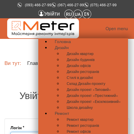
(093) 466-27-99
(067) 466-27-99
(075) 466-27-99
Увійти
Open menu
Головна
Дизайн
Дизайн квартир
Дизайн будинків
Ви тут:
Главная
Увійти
Дизайн офісів
Дизайн ресторанів
Стилі в дизайні
Склад Дизайн-проекту
Дизайн проект «Типовий»
Увійти - meter.com.ua
Дизайн проект «Престижний»
Дизайн проект «Ексклюзивний»
Школа дизайну
Ремонт
Ремонт квартир
Ремонт ресторанів
Логін
*
Ремонт офісів