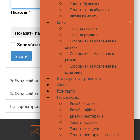
Ремонт будинків
Ремонт в новобудовах
Пароль
*
Школа ремонту
Ціни
Ціни на дизайн
Показати пароль
Ціни на ремонт
Оформити замовлення на
Запам'ятати мене
дизайн
Оформити замовлення на
Увійти
ремонт
Оформити замовлення на
кошторис
Калькулятор ремонту
Забули свій пароль?
Акція
Контакти
Забули свій логін?
Портфоліо
Дизайн квартир
Не зареєстровані?
Дизайн офісів
Дизайн ресторанів
Ремонт квартир
Ремонт котеджів
Ремонт ресторанів та офісів