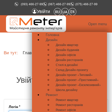
(093) 466-27-99
(067) 466-27-99
(075) 466-27-99
Увійти
Open menu
Головна
Дизайн
Дизайн квартир
Дизайн будинків
Ви тут:
Главная
Увійти
Дизайн офісів
Дизайн ресторанів
Стилі в дизайні
Склад Дизайн-проекту
Дизайн проект «Типовий»
Увійти - meter.com.ua
Дизайн проект «Престижний»
Дизайн проект «Ексклюзивний»
Школа дизайну
Ремонт
Ремонт квартир
Ремонт ресторанів
Логін
*
Ремонт офісів