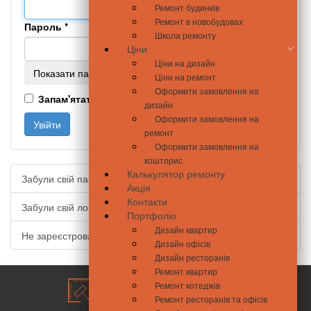
Ремонт будинків
Ремонт в новобудовах
Пароль
*
Школа ремонту
Ціни
Ціни на дизайн
Показати пароль
Ціни на ремонт
Оформити замовлення на
Запам'ятати мене
дизайн
Оформити замовлення на
Увійти
ремонт
Оформити замовлення на
кошторис
Калькулятор ремонту
Забули свій пароль?
Акція
Контакти
Забули свій логін?
Портфоліо
Дизайн квартир
Не зареєстровані?
Дизайн офісів
Дизайн ресторанів
Ремонт квартир
Ремонт котеджів
Ремонт ресторанів та офісів