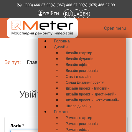
(093) 466-27-99
(067) 466-27-99
(075) 466-27-99
Увійти
Open menu
Головна
Дизайн
Дизайн квартир
Дизайн будинків
Ви тут:
Главная
Увійти
Дизайн офісів
Дизайн ресторанів
Стилі в дизайні
Склад Дизайн-проекту
Дизайн проект «Типовий»
Увійти - meter.com.ua
Дизайн проект «Престижний»
Дизайн проект «Ексклюзивний»
Школа дизайну
Ремонт
Ремонт квартир
Ремонт ресторанів
Логін
*
Ремонт офісів