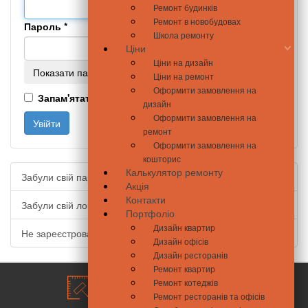
Ремонт будинків
Ремонт в новобудовах
Пароль
*
Школа ремонту
Ціни
Ціни на дизайн
Показати пароль
Ціни на ремонт
Оформити замовлення на
Запам'ятати мене
дизайн
Оформити замовлення на
Увійти
ремонт
Оформити замовлення на
кошторис
Калькулятор ремонту
Забули свій пароль?
Акція
Контакти
Забули свій логін?
Портфоліо
Дизайн квартир
Не зареєстровані?
Дизайн офісів
Дизайн ресторанів
Ремонт квартир
Ремонт котеджів
Ремонт ресторанів та офісів