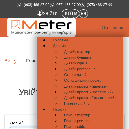
(093) 466-27-99
(067) 466-27-99
(075) 466-27-99
Увійти
Open menu
Головна
Дизайн
Дизайн квартир
Дизайн будинків
Ви тут:
Главная
Увійти
Дизайн офісів
Дизайн ресторанів
Стилі в дизайні
Склад Дизайн-проекту
Дизайн проект «Типовий»
Увійти - meter.com.ua
Дизайн проект «Престижний»
Дизайн проект «Ексклюзивний»
Школа дизайну
Ремонт
Ремонт квартир
Ремонт ресторанів
Логін
*
Ремонт офісів