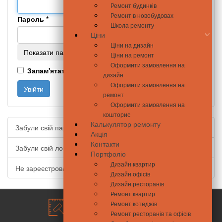
Ремонт будинків
Ремонт в новобудовах
Пароль
*
Школа ремонту
Ціни
Ціни на дизайн
Показати пароль
Ціни на ремонт
Оформити замовлення на
Запам'ятати мене
дизайн
Оформити замовлення на
Увійти
ремонт
Оформити замовлення на
кошторис
Калькулятор ремонту
Забули свій пароль?
Акція
Контакти
Забули свій логін?
Портфоліо
Дизайн квартир
Не зареєстровані?
Дизайн офісів
Дизайн ресторанів
Ремонт квартир
Ремонт котеджів
Ремонт ресторанів та офісів