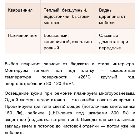
Кварцвинил
Теплый, бесшумный,
Видны
водостойкий, быстрый
царапины от
монтаж
мебели
Наливной пол
Бесшовный,
Сложный
гигиеничный, идеально
демонтаж при
ровный
переделке
Выбор покрытия зависит от бюджета и стиля интерьера.
Монтируем теплый пол под плитку — комфортная
температура поверхности +26°C круглый год,
энергопотребление 80–120 Вт/м².
Освещение кухни при ремонте планируем многоуровневым.
Одной люстры недостаточно — это ошибка советских времен.
Проектируем три типа света: общее (потолочные светильники
150 Лк), рабочее (LED-лента под шкафами 300 Лк) и
акцентное (подсветка витрин, ниш). Выводы для светильников
закладываем в потолок до чистовой отделки — потом уже не
добавить.