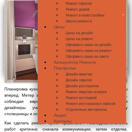
Ремонт офисов
Ремонт домов
Ремонт в новостройках
Школа ремонта
Цены
Цены на дизайн
Цены на ремонт
Оформить заказ на дизайн
Оформить заказ на ремонт
Оформить заказ на смету
Калькулятор Ремонта
Портфолио
Дизайн квартир
Дизайн офисов
Дизайн ресторанов
Планировка кухни при ремонте определяет комфорт на годы
Ремонт квартир галерея
вперед. Метер выполняет ремонт кухни под ключ в Киеве,
Ремонт коттеджей
соблюдая европейские стандарты эргономики. Наши
Ремонт ресторанов и офисов
дизайнеры учитывают рабочий треугольник, высоту
Отделочные материалы
столешницы и освещение кухни при ремонте.
Акция!
Контакты
Как сделать ремонт кухни правильно? Последовательность
работ критична: сначала коммуникации, затем отделка.