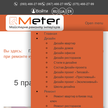
(093) 466-27-99
(067) 466-27-99
(075) 466-27-99
Войти
Open menu
Главная
Дизайн
Дизайн квартир
Дизайн домов
Вы здесь:
Главная
Школа ремонта
5 правил
Дизайн офисов
при ремонте кухни
Дизайн ресторанов
Стили в дизайне
Состав Дизайн-проекта
Дизайн проект «Типовой»
Дизайн проект «Престижный»
5 правил при ремонте
Дизайн проект «Эксклюзивный»
Школа дизайна
кухни
Ремонт
Ремонт квартир в Киеве под
ключ
Ремонт ресторанов