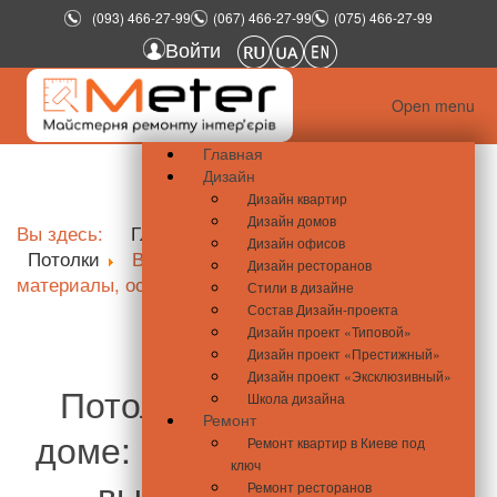
(093) 466-27-99
(067) 466-27-99
(075) 466-27-99
Войти
Open menu
Главная
Дизайн
Дизайн квартир
Дизайн домов
Вы здесь:
Главная
Школа ремонта
Дизайн офисов
Потолки
Виды потолков в деревянном доме:
Дизайн ресторанов
материалы, особенности монтажа и другие нюансы
Стили в дизайне
Состав Дизайн-проекта
Дизайн проект «Типовой»
Дизайн проект «Престижный»
Дизайн проект «Эксклюзивный»
Потолок в деревянном
Школа дизайна
Ремонт
доме: виды, монтаж и как
Ремонт квартир в Киеве под
ключ
выбрать под вашу
Ремонт ресторанов