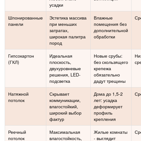
усадки
Шпонированные
Эстетика массива
Влажные
Ср
панели
при меньших
помещения без
затратах,
дополнительной
широкая палитра
обработки
пород
Гипсокартон
Идеальная
Новые срубы:
Ни
(ГКЛ)
плоскость,
без скользящего
ср
двухуровневые
крепежа
решения, LED-
обязательно
подсветка
дадут трещины
Натяжной
Скрывает
Дома до 1,5-2
Ср
потолок
коммуникации,
лет: усадка
влагостойкий,
деформирует
широкий выбор
профиль
фактур
крепления
Реечный
Максимальная
Жилые комнаты
Ср
потолок
влагостойкость,
- выглядит