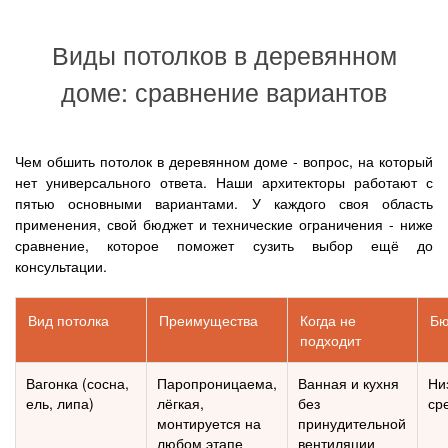
Виды потолков в деревянном
доме: сравнение вариантов
Чем обшить потолок в деревянном доме - вопрос, на который
нет универсального ответа. Наши архитекторы работают с
пятью основными вариантами. У каждого своя область
применения, свой бюджет и технические ограничения - ниже
сравнение, которое поможет сузить выбор ещё до
консультации.
Вид потолка
Преимущества
Когда не
Бю
подходит
Вагонка (сосна,
Паропроницаема,
Ванная и кухня
Ни
ель, липа)
лёгкая,
без
ср
монтируется на
принудительной
любом этапе
вентиляции