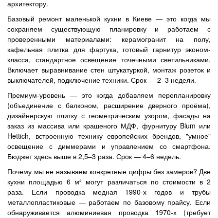
архитектору.
Базовый ремонт маленькой кухни в Киеве — это когда мы
сохраняем существующую планировку и работаем с
проверенными материалами: керамогранит на полу,
кафельная плитка для фартука, готовый гарнитур эконом-
класса, стандартное освещение точечными светильниками.
Включает выравнивание стен штукатуркой, монтаж розеток и
выключателей, подключение техники. Срок — 2–3 недели.
Премиум-уровень — это когда добавляем перепланировку
(объединение с балконом, расширение дверного проёма),
дизайнерскую плитку с геометрическим узором, фасады на
заказ из массива или крашеного МДФ, фурнитуру Blum или
Hettich, встроенную технику европейских брендов, "умное"
освещение с диммерами и управлением со смартфона.
Бюджет здесь выше в 2,5–3 раза. Срок — 4–6 недель.
Почему мы не называем конкретные цифры без замеров? Две
кухни площадью 6 м² могут различаться по стоимости в 2
раза. Если проводка медная 1990-х годов и трубы
металлопластиковые — работаем по базовому прайсу. Если
обнаруживается алюминиевая проводка 1970-х (требует