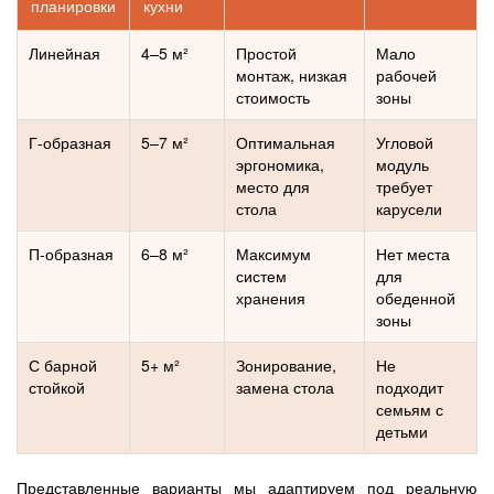
планировки
кухни
Линейная
4–5 м²
Простой
Мало
монтаж, низкая
рабочей
стоимость
зоны
Г-образная
5–7 м²
Оптимальная
Угловой
эргономика,
модуль
место для
требует
стола
карусели
П-образная
6–8 м²
Максимум
Нет места
систем
для
хранения
обеденной
зоны
С барной
5+ м²
Зонирование,
Не
стойкой
замена стола
подходит
семьям с
детьми
Представленные варианты мы адаптируем под реальную