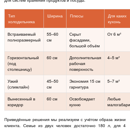
для систем хранения продуктов и посуды.
Тип
Ширина
Плюсы
Для каких
холодильника
кухонь
Встраиваемый
55–60
Скрыт
От 6 м²
полноразмерный
см
фасадами,
большой объём
Горизонтальный
60 см
Дополнительная
4–5 м²
(под
рабочая
столешницу)
поверхность
Узкий
45–50
Экономия 15 см
5–7 м²
(слимлайн)
см
гарнитура
Вынесенный в
60 см
Освобождает
Любые
коридор
кухню
малогабар
Приведённые решения мы реализуем с учётом образа жизни
клиента. Семье из двух человек достаточно 180 л, для 4