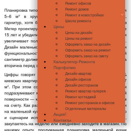
Ремонт офисов
Ремонт домов
Планировка типовых квартир редко радует владельцев. Кухня
Ремонт в новостройках
5–6 м² в хрущевке становится тетрисом: холодильник,
Школа ремонта
гарнитур, хотя бы складной стол — и места уже нет. Мы в
Цены
Метер проектируем интерьеры малогабаритных кухонь более
Цены на дизайн
15 лет и убедились: грамотное обустройство маленькой кухни
Цены на ремонт
увеличивает полезную площадь на треть, иногда — вдвое.
Оформить заказ на дизайн
Дизайн маленькой кухни — не компромисс между красотой и
Оформить заказ на ремонт
функциональностью. Это шахматная партия, где каждый
Оформить заказ на смету
сантиметр должен работать на комфорт жильцов, а стилистика
Калькулятор Ремонта
вторична перед эргономикой.
Портфолио
Дизайн квартир
Цифры говорят сами за себя. Статистика показывает: 67%
Дизайн офисов
киевских квартир старого фонда имеют кухни площадью до 7
Дизайн ресторанов
м². При этом современные требования к эргономике кухни
Ремонт квартир галерея
подразумевают минимум 12 точек хранения и 1,2 м рабочей
Ремонт коттеджей
поверхности — как в авиаконструировании, где каждый грамм
Ремонт ресторанов и офисов
на счету. Как разместить всё необходимое, где хранить вещи
Отделочные материалы
на маленькой кухне? Следует учитывать не только мебель, но
Акция!
и сценарии использования: готовите раз в день или три,
Контакты
закупаетесь на неделю или ежедневно заходите в магазин. По
нашему опыту, продуманная планировка маленькой кухни