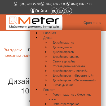
(093) 466-27-99
(067) 466-27-99
(075) 466-27-99
Войти
Open menu
Главная
Дизайн
Дизайн квартир
Дизайн домов
Вы здесь:
Главная
Школа ремонта
10
Дизайн офисов
полезных лайфхаков для маленькой кухни
Дизайн ресторанов
Стили в дизайне
Состав Дизайн-проекта
Дизайн проект «Типовой»
Дизайн проект «Престижный»
Дизайн маленькой кухни:
Дизайн проект «Эксклюзивный»
Школа дизайна
10 лайфхаков для
Ремонт
Ремонт квартир в Киеве под
обустройства
ключ
Ремонт ресторанов