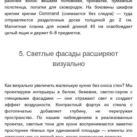
рабочей зоной: вешаем половники, прихватки, бумажные
полотенца, лопатки для сковородок. На боковины шкафов
крепим крючки Command (снимаются без следов) — туда
отправляются разделочные доски толщиной до 2 см.
Магнитная планка для ножей длиной 40 см освобождает
целый ящик и держит 6–8 предметов.
5. Светлые фасады расширяют
визуально
Как визуально увеличить маленькую кухню без сноса стен? Мы
проектируем интерьеры в белом, бежевом, светло-сером с
глянцевыми фасадами — они отражают свет и создают
эффект воздушности. Контрастный фартук из стекла с
фотопечатью добавляет глубину, не перегружая
пространство. По нашим наблюдениям в реализованных
проектах, светлые тона для кухни воспринимаются заметно
просторнее тёмных при одинаковой площади — клиенты это
отмечают уже на второй день после завершения ремонта.