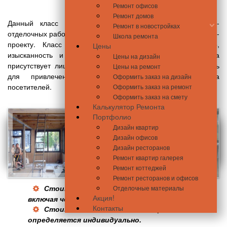
Ремонт офисов
Ремонт домов
Данный класс состоит из стандартного ряда ремонтно-
Ремонт в новостройках
отделочных работ, выполняемых по индивидуальному дизайн-
Школа ремонта
проекту. Класс «Премиум» - это практичное качество,
Цены
изысканность и стиль. Здесь нет излишней роскоши, а
Цены на дизайн
присутствует лишь умеренная элегантность и особый стиль
Цены на ремонт
для привлечения как можно большего количества
Оформить заказ на дизайн
посетителей.
Оформить заказ на ремонт
Оформить заказ на смету
Калькулятор Ремонта
Портфолио
Дизайн квартир
Дизайн офисов
Дизайн ресторанов
Ремонт квартир галерея
Ремонт коттеджей
Ремонт ресторанов и офисов
Стоимость ремонта класса «Премиум»,
Отделочные материалы
Акция!
2
включая черновые
*
материалы
от 5800 грн/м
Контакты
**
Стоимость отделочных материалов
определяется индивидуально.