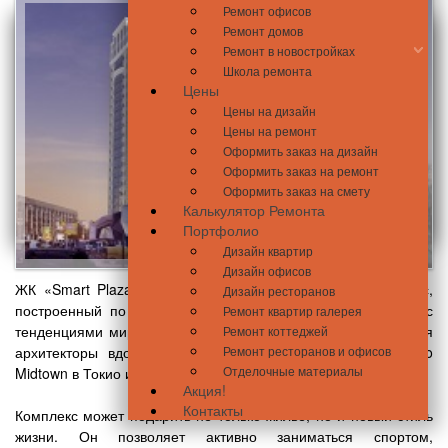
Ремонт офисов
Ремонт домов
Ремонт в новостройках
Школа ремонта
Цены
Цены на дизайн
Цены на ремонт
Оформить заказ на дизайн
Оформить заказ на ремонт
Оформить заказ на смету
Калькулятор Ремонта
Портфолио
Дизайн квартир
Дизайн офисов
ЖК «Smart Plaza» – это современный жилищный комплекс,
Дизайн ресторанов
построенный по новейшим технологиям и в соответствии с
Ремонт квартир галерея
тенденциями мировой архитектуры. При создании новостроя
Ремонт коттеджей
Ремонт ресторанов и офисов
архитекторы вдохновлялись такими шедеврами, как Tokyo
Отделочные материалы
Midtown в Токио и Zorlu в Стамбуле.
Акция!
Контакты
Комплекс может подарить не только жилье, но и новый стиль
жизни. Он позволяет активно заниматься спортом,