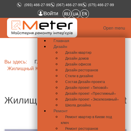
(093) 466-27-99
(067) 466-27-99
(075) 466-27-99
Войти
Open menu
Главная
Дизайн
Дизайн квартир
Дизайн домов
Вы здесь:
Главная
Новости недвижимости
Дизайн офисов
Жилищный Комплекс Smart Plaza
Дизайн ресторанов
Стили в дизайне
Состав Дизайн-проекта
Дизайн проект «Типовой»
Дизайн проект «Престижный»
Жилищный Комплекс Smart
Дизайн проект «Эксклюзивный»
Школа дизайна
Plaza
Ремонт
Ремонт квартир в Киеве под
ключ
Ремонт ресторанов