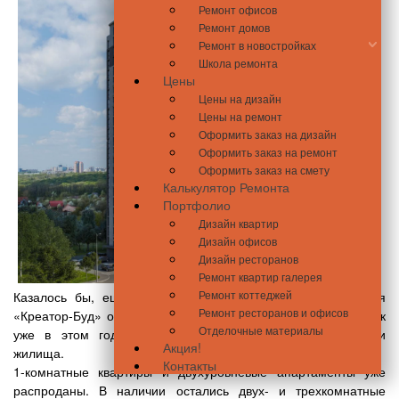
Ремонт офисов
Ремонт домов
Ремонт в новостройках
Школа ремонта
Цены
Цены на дизайн
Цены на ремонт
Оформить заказ на дизайн
Оформить заказ на ремонт
Оформить заказ на смету
Калькулятор Ремонта
Портфолио
Дизайн квартир
Дизайн офисов
Дизайн ресторанов
Ремонт квартир галерея
Ремонт коттеджей
Казалось бы, ещё недавно известная столичная компания
Ремонт ресторанов и офисов
«Креатор-Буд» объявила о старте продаж новых квартир, как
Отделочные материалы
уже в этом году счастливые новоселы переедут в свои
Акция!
жилища.
Контакты
1-комнатные квартиры и двухуровневые апартаменты уже
распроданы. В наличии остались двух- и трехкомнатные