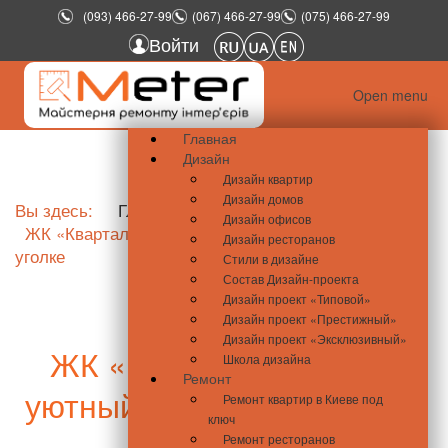
(093) 466-27-99
(067) 466-27-99
(075) 466-27-99
Войти
Open menu
Главная
Дизайн
Дизайн квартир
Дизайн домов
Вы здесь:
Главная
Новости недвижимости
Дизайн офисов
ЖК «Квартал Аллей» – уютный дом в живописном
Дизайн ресторанов
уголке
Стили в дизайне
Состав Дизайн-проекта
Дизайн проект «Типовой»
Дизайн проект «Престижный»
Дизайн проект «Эксклюзивный»
ЖК «Квартал Аллей» –
Школа дизайна
Ремонт
уютный дом в живописном
Ремонт квартир в Киеве под
ключ
уголке
Ремонт ресторанов