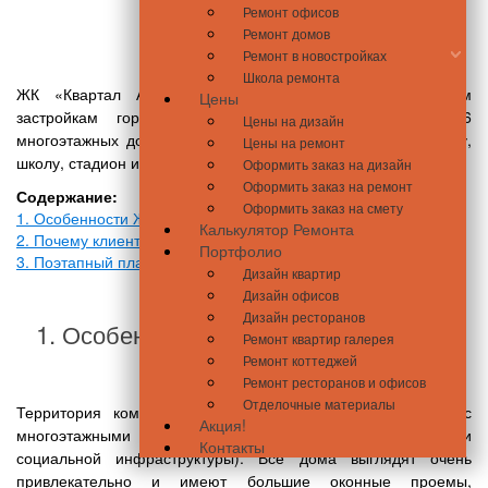
Ремонт офисов
Ремонт домов
Ремонт в новостройках
Школа ремонта
ЖК «Квартал Аллей» относится к самым масштабным
Цены
застройкам города Бровары и включает в себя 16
Цены на дизайн
многоэтажных домов, многоуровневый паркинг, поликлинику,
Цены на ремонт
школу, стадион и детский сад.
Оформить заказ на дизайн
Оформить заказ на ремонт
Содержание:
Оформить заказ на смету
1. Особенности ЖК «Квартал Аллей»
Калькулятор Ремонта
2. Почему клиенты выбирают МЕТЕР?
Портфолио
3. Поэтапный план выполнения ремонтных работ
Дизайн квартир
Дизайн офисов
Дизайн ресторанов
1. Особенности ЖК «Квартал Аллей»
Ремонт квартир галерея
Ремонт коттеджей
Ремонт ресторанов и офисов
Отделочные материалы
Территория комплекса состоит из двух частей: жилой (с
Акция!
многоэтажными домами) и общественной (с объектами
Контакты
социальной инфраструктуры). Все дома выглядят очень
привлекательно и имеют большие оконные проемы,