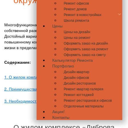
Ремонт офисов
Ремонт домов
Ремонт в новостройках
Школа ремонта
Многофункциональный современный жилой комплекс с
Цены
собственной развитой инфраструктурой и парковой зоной.
Цены на дизайн
Достойный вариант для инвесторов, которые стремиться к
Цены на ремонт
повышенному комфорту и экономии времени в повседневной
Оформить заказ на дизайн
жизни в пределах столицы.
Оформить заказ на ремонт
Оформить заказ на смету
Калькулятор Ремонта
Содержание
:
Портфолио
Дизайн квартир
1. О жилом комплексе «Диброва Парк»
Дизайн офисов
Дизайн ресторанов
2. Преимущества ЖК «Dibrova Park»
Ремонт квартир галерея
Ремонт коттеджей
Ремонт ресторанов и офисов
3. Необходимость визуализации дизайн – проекта
Отделочные материалы
Акция!
Контакты
О жилом комплексе «Диброва