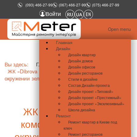
(093) 466-27-99
(067) 466-27-99
(075) 466-27-99
Войти
Open menu
Главная
Дизайн
Дизайн квартир
Дизайн домов
Вы здесь:
Главная
Новости недвижимости
Дизайн офисов
ЖК «Dibrova Park» - комфортное жилье в
Дизайн ресторанов
окружении зеленых зон
Стили в дизайне
Состав Дизайн-проекта
Дизайн проект «Типовой»
Дизайн проект «Престижный»
Дизайн проект «Эксклюзивный»
ЖК «Dibrova Park» -
Школа дизайна
Ремонт
комфортное жилье в
Ремонт квартир в Киеве под
ключ
окружении зеленых зон
Ремонт ресторанов