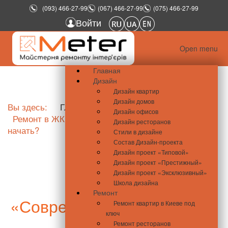
(093) 466-27-99
(067) 466-27-99
(075) 466-27-99
Войти
Open menu
Главная
Дизайн
Дизайн квартир
Дизайн домов
Вы здесь:
Главная
Новости недвижимости
Дизайн офисов
Ремонт в ЖК «Современный квартал»: с чего
Дизайн ресторанов
начать?
Стили в дизайне
Состав Дизайн-проекта
Дизайн проект «Типовой»
Дизайн проект «Престижный»
Дизайн проект «Эксклюзивный»
Ремонт в ЖК
Школа дизайна
Ремонт
«Современный квартал»: с
Ремонт квартир в Киеве под
ключ
чего начать?
Ремонт ресторанов