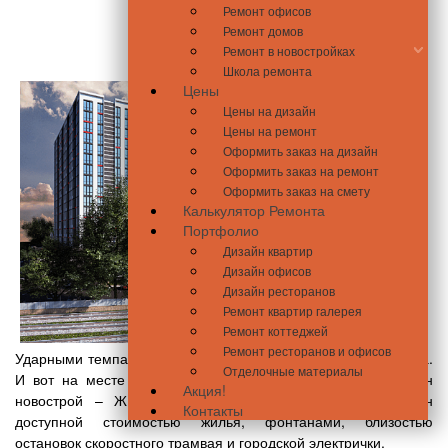
Ремонт офисов
Ремонт домов
Ремонт в новостройках
Школа ремонта
Цены
Цены на дизайн
Цены на ремонт
Оформить заказ на дизайн
Оформить заказ на ремонт
Оформить заказ на смету
Калькулятор Ремонта
Портфолио
Дизайн квартир
Дизайн офисов
Дизайн ресторанов
Ремонт квартир галерея
Ремонт коттеджей
Ремонт ресторанов и офисов
Ударными темпами продолжается застройка промзоны Киева.
Отделочные материалы
И вот на месте полуразрушеных складов растет еще один
Акция!
новострой – ЖК «Современный квартал». Он интересен
Контакты
доступной стоимостью жилья, фонтанами, близостью
остановок скоростного трамвая и городской электрички.