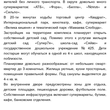
жителей без личного транспорта. В округе довольно много
супермаркетов: «АТБ», «Фора», «Билла», «Novus» и
«Сильпо».
В 20-ти минутах ходьбы торговый центр «Квадрат»,
Интернациональный парк, кинотеатр, кафе, супермаркет
«Велика кишеня» и тематический парк «Мамаева Слобода».
Застройщик на территории комплекса планирует открыть
собственный детский сад. Помимо этого к услугам жильцов
детский сад «Супер7я», школа-сад «Сяйво» и
государственное дошкольное учреждение №425. Дети
постарше могут обучаться в одной из 4-х школ, находящихся
поблизости.
Планировки довольно разнообразные: от небольших смарт-
квартир до 3-комнатных. Жилища уютные, кухни просторные,
помещения правильной формы. Под санузлы выделяется до
4-х кв. м.
Во внутреннем дворе предусмотрены зоны для отдыха,
детские площадки, пешеходные дорожки, футбольное поле.
Собственная инфраструктура включает супермаркеты, бутики,
кафе, банковские отделения.