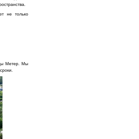
ространства.
ет не только
ды Метер. Мы
сроки.