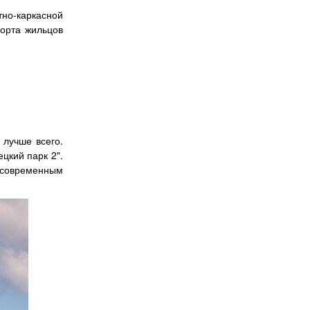
но-каркасной
форта жильцов
лучше всего.
цкий парк 2".
т современным