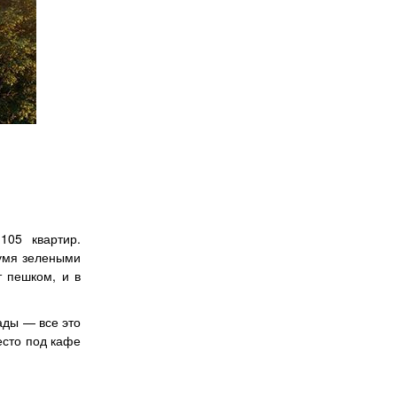
105 квартир.
вумя зелеными
т пешком, и в
ады — все это
есто под кафе