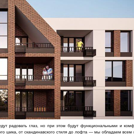
удут радовать глаз, но при этом будут функциональными и ком
ого шика, от скандинавского стиля до лофта — мы обладаем все