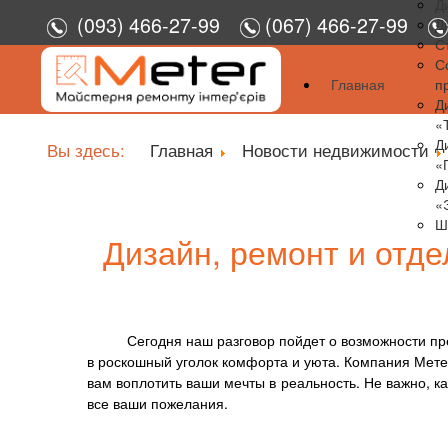
Д
(093) 466-27-99
(067) 466-27-99
Д
С
С
Главная
п
Д
«
Д
Вы здесь:
Главная
Новости недвижимости
«
Д
«
Ш
Дизайн, ремонт и отде
Сегодня наш разговор пойдет о возможности пр
в роскошный уголок комфорта и уюта. Компания Метер
вам воплотить ваши мечты в реальность. Не важно, 
все ваши пожелания.