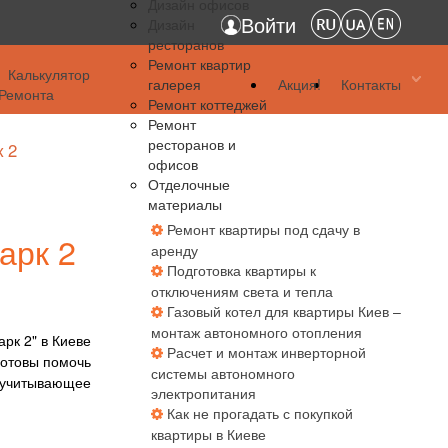
Дизайн офисов
Войти
Дизайн
ресторанов
Ремонт квартир
Калькулятор
галерея
Акция!
Контакты
Ремонта
Ремонт коттеджей
Ремонт
ресторанов и
 2
офисов
Отделочные
материалы
Ремонт квартиры под сдачу в
арк 2
аренду
Подготовка квартиры к
отключениям света и тепла
Газовый котел для квартиры Киев –
монтаж автономного отопления
рк 2" в Киеве
Расчет и монтаж инверторной
готовы помочь
системы автономного
, учитывающее
электропитания
Как не прогадать с покупкой
квартиры в Киеве