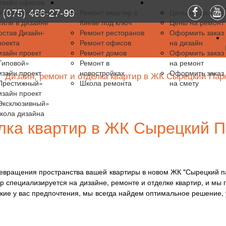
изайн офисов
Ремонт
Цены
(075) 466-27-99
изайн ресторанов
Ремонт квартир в
Цены на дизайн
тили в дизайне
Киеве под ключ
Цены на ремонт
остав Дизайн-
Ремонт ресторанов
Оформить заказ
роекта
Ремонт офисов
на дизайн
изайн проект
Ремонт домов
Оформить заказ
Типовой»
Ремонт в
на ремонт
изайн проект
новостройках
Оформить заказ
Дизайн, ремонт и отделка квартир в ЖК Сырецкий Парк
Престижный»
Школа ремонта
на смету
изайн проект
Эксклюзивный»
кола дизайна
лка квартир в ЖК Сырецкий П
евращения пространства вашей квартиры в новом ЖК "Сырецкий па
 специализируется на дизайне, ремонте и отделке квартир, и мы 
какие у вас предпочтения, мы всегда найдем оптимальное решение