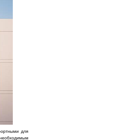
фортными для
м необходимым