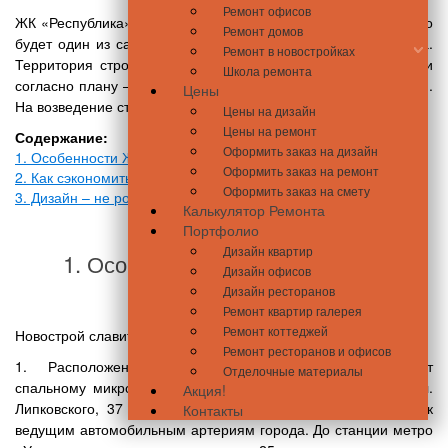
Ремонт офисов
ЖК «Республика» входит в состав жилмассива Теремки 3. Это
Ремонт домов
будет один из самых масштабных проектов застройки Киева.
Ремонт в новостройках
Территория строительства охватывает свыше 100 гектаров и
Школа ремонта
согласно плану – это более 1 млн. квадратных метров жилья.
Цены
На возведение столь большого проекта отведено 4-5 лет.
Цены на дизайн
Цены на ремонт
Содержание:
Оформить заказ на дизайн
1. Особенности ЖК «Династия»
Оформить заказ на ремонт
2. Как сэкономить на ремонте?
Оформить заказ на смету
3. Дизайн – не роскошь, а необходимость
Калькулятор Ремонта
Портфолио
Дизайн квартир
1. Особенности ЖК «Династия»
Дизайн офисов
Дизайн ресторанов
Ремонт квартир галерея
Ремонт коттеджей
Новострой славится массой преимуществ:
Ремонт ресторанов и офисов
1. Расположение. Территориально дом принадлежит
Отделочные материалы
спальному микрорайону Соломенский и возвышается на ул.
Акция!
Липковского, 37 г. Жильцы получают оперативный доступ к
Контакты
ведущим автомобильным артериям города. До станции метро