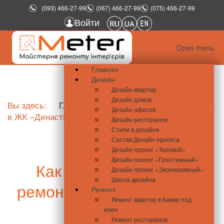
(093) 466-27-99
(067) 466-27-99
(075) 466-27-99
Войти
Open menu
Главная
Дизайн
Дизайн квартир
Дизайн домов
Вы здесь:
Главная
Как дешево сделать ремонт
Дизайн офисов
в ЖК «Династия»
Дизайн ресторанов
Стили в дизайне
Состав Дизайн-проекта
Дизайн проект «Типовой»
Дизайн проект «Престижный»
Как дешево сделать
Дизайн проект «Эксклюзивный»
Школа дизайна
ремонт в ЖК «Династия»
Ремонт
Ремонт квартир в Киеве под
ключ
Ремонт ресторанов