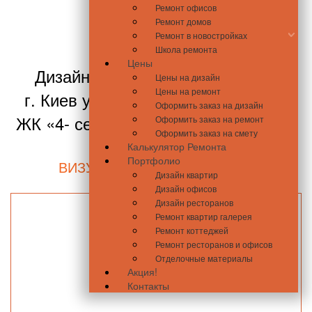
«4- сезона»
Ремонт офисов
Ремонт домов
Ремонт в новостройках
Школа ремонта
Цены
Дизайн проект "Эксклюзивный"
Цены на дизайн
Цены на ремонт
г. Киев ул. Михаила Максимовича
Оформить заказ на дизайн
ЖК «4- сезона», площадь: 85,14 м2
Оформить заказ на ремонт
Оформить заказ на смету
Калькулятор Ремонта
Портфолио
ВИЗУАЛИЗАЦИЯ ИНТЕРЬЕРА
Дизайн квартир
Дизайн офисов
Дизайн ресторанов
Ремонт квартир галерея
Ремонт коттеджей
Ремонт ресторанов и офисов
Отделочные материалы
Акция!
Контакты