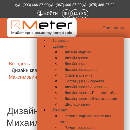
(093) 466-27-99
(067) 466-27-99
(075) 466-27-99
Войти
Open menu
Главная
Дизайн
Дизайн квартир
Дизайн домов
Вы здесь:
Главная
Портфолио
Дизайн офисов
Дизайн квартир
Дизайн ул. Михаила
Дизайн ресторанов
Стили в дизайне
Максимовича ЖК «4- сезона»
Состав Дизайн-проекта
Дизайн проект «Типовой»
Дизайн проект «Престижный»
Дизайн проект «Эксклюзивный»
Школа дизайна
Дизайн квартиры на ул.ул.
Ремонт
Ремонт квартир в Киеве под
Михаила Максимовича ЖК
ключ
Ремонт ресторанов