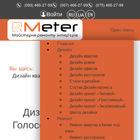
(093) 466-27-99
(067) 466-27-99
(075) 466-27-99
Войти
Open menu
Главная
Дизайн
Дизайн квартир
Дизайн домов
Вы здесь:
Главная
Портфолио
Дизайн офисов
Дизайн квартир
Голосеевский проспект, 98/2
Дизайн ресторанов
Стили в дизайне
Состав Дизайн-проекта
Дизайн проект «Типовой»
Дизайн проект «Престижный»
Дизайн проект «Эксклюзивный»
Дизайн квартиры на
Школа дизайна
Ремонт
Голосеевском проспекте
Ремонт квартир в Киеве под
ключ
98/2
Ремонт ресторанов