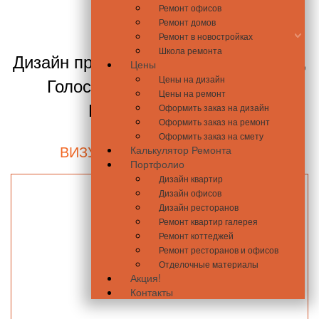
Ремонт офисов
Ремонт домов
Ремонт в новостройках
Школа ремонта
Дизайн проект "Престижный", г.Киев,
Цены
Голосеевский проспект, 98/2
Цены на дизайн
Цены на ремонт
Площадь: 46,7 м2
Оформить заказ на дизайн
Оформить заказ на ремонт
Оформить заказ на смету
ВИЗУАЛИЗАЦИЯ ИНТЕРЬЕРА
Калькулятор Ремонта
Портфолио
Дизайн квартир
Дизайн офисов
Дизайн ресторанов
Ремонт квартир галерея
Ремонт коттеджей
Ремонт ресторанов и офисов
Отделочные материалы
Акция!
Контакты