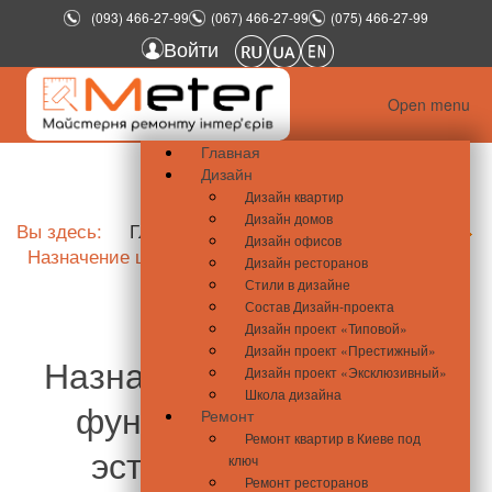
(093) 466-27-99
(067) 466-27-99
(075) 466-27-99
Войти
Open menu
Главная
Дизайн
Дизайн квартир
Дизайн домов
Вы здесь:
Главная
Дизайн
Школа дизайна
Дизайн офисов
Назначение штукатурки
Дизайн ресторанов
Стили в дизайне
Состав Дизайн-проекта
Дизайн проект «Типовой»
Дизайн проект «Престижный»
Назначение штукатурки:
Дизайн проект «Эксклюзивный»
Школа дизайна
функциональность и
Ремонт
Ремонт квартир в Киеве под
эстетика в отделке
ключ
Ремонт ресторанов