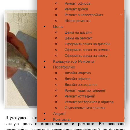
Ремонт офисов
Ремонт домов
Ремонт в новостройках
Школа ремонта
Цены
Цены на дизайн
Цены на ремонт
Оформить заказ на дизайн
Оформить заказ на ремонт
Оформить заказ на смету
Калькулятор Ремонта
Портфолио
Дизайн квартир
Дизайн офисов
Дизайн ресторанов
Ремонт квартир галерея
Ремонт коттеджей
Ремонт ресторанов и офисов
Отделочные материалы
Акция!
Штукатурка - это универсальный материал, который играет
Контакты
важную роль в строительстве и ремонте. Ее основное
назначение - защита и декорация поверхностей, но функции